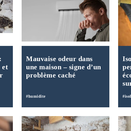
:
Mauvaise odeur dans
Is
 et
une maison – signe d’un
pe
r
problème caché
éc
su
#humidite
#iso