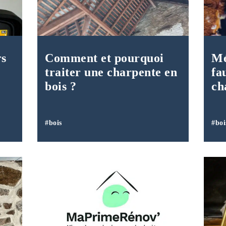
rs
Comment et pourquoi
Mé
traiter une charpente en
fa
bois ?
ch
#bois
#boi