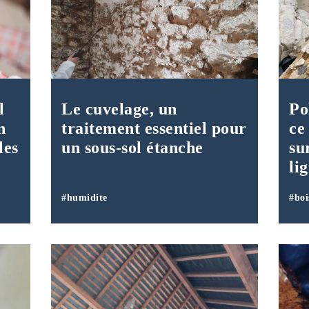
l
Le cuvelage, un
Po
n
traitement essentiel pour
ce
les
un sous-sol étanche
su
li
#humidite
#boi