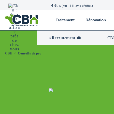
4.6
(sur 1141 avis vérifiés)
/ 5
Traitement
Rénovation
CBH
-
Centre
#Recrutement 💼
CBH
Breton
De
L’Habitat
CBH
<
Conseils de pro