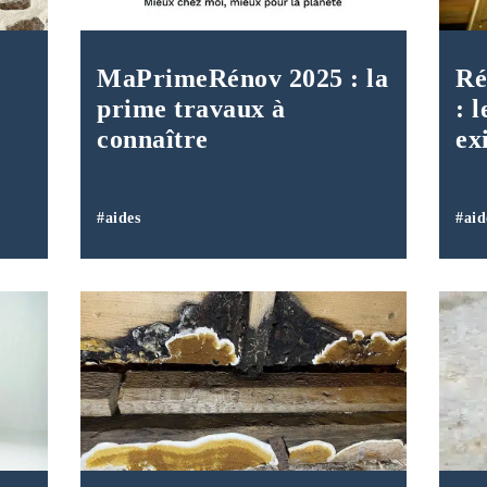
MaPrimeRénov 2025 : la
Ré
prime travaux à
: l
connaître
ex
#aides
#aid