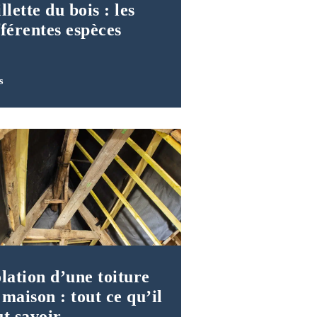
llette du bois : les
fférentes espèces
s
olation d’une toiture
 maison : tout ce qu’il
ut savoir