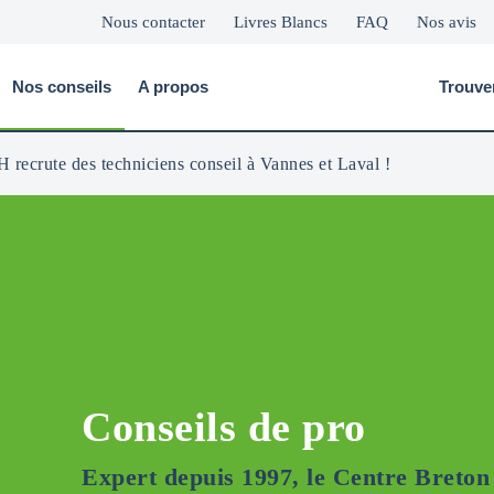
Nous contacter
Livres Blancs
FAQ
Nos avis
Nos conseils
A propos
Trouve
 recrute des techniciens conseil à Vannes et Laval !
Conseils de pro
Expert depuis 1997, le Centre Breton