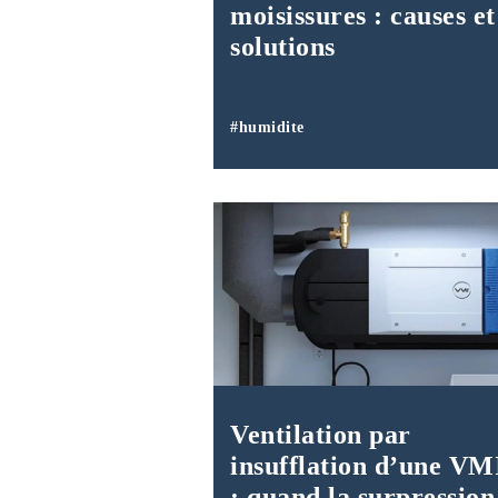
moisissures : causes et
solutions
#humidite
Ventilation par
insufflation d’une V
: quand la surpression