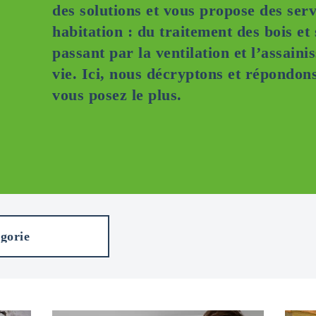
des solutions et vous propose des serv
habitation : du traitement des bois et 
passant par la ventilation et l’assaini
vie. Ici, nous décryptons et répondon
vous posez le plus.