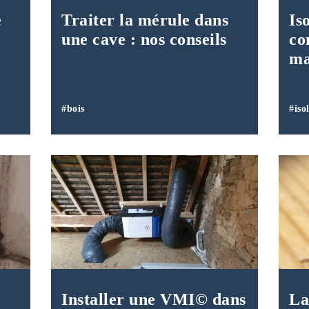
e
Traiter la mérule dans
Is
une cave : nos conseils
co
ma
#bois
#iso
Installer une VMI© dans
La