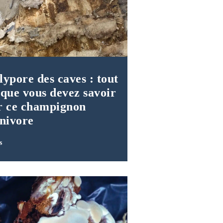
lypore des caves : tout
 que vous devez savoir
r ce champignon
gnivore
s