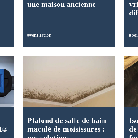
une maison ancienne
vri
di
#ventilation
#boi
Plafond de salle de bain
Is
MI®
maculé de moisissures :
de
nos solutions
fa