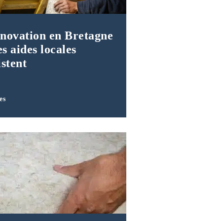
novation en Bretagne
es aides locales
istent
es