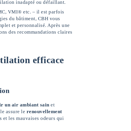
ation inadapté ou défaillant.
MC, VMI® etc. – il est parfois
logies du bâtiment, CBH vous
let et personnalisé. Après une
irons des recommandations claires
ilation efficace
ion
ir un air ambiant sain
et
lle assure le
renouvellement
ts et les mauvaises odeurs qui