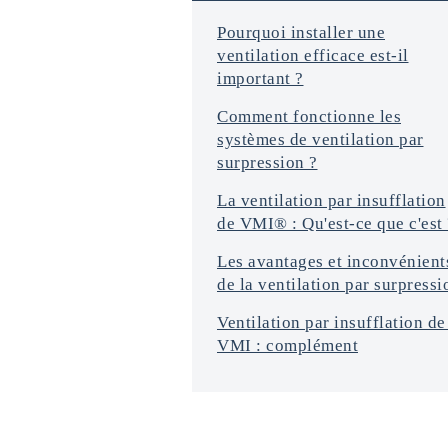
o
n
Pourquoi installer une
s
ventilation efficace est-il
*
important ?
Comment fonctionne les
systèmes de ventilation par
surpression ?
La ventilation par insufflation
de VMI® : Qu'est-ce que c'est 
Les avantages et inconvénient
de la ventilation par surpressi
Ventilation par insufflation de
VMI : complément