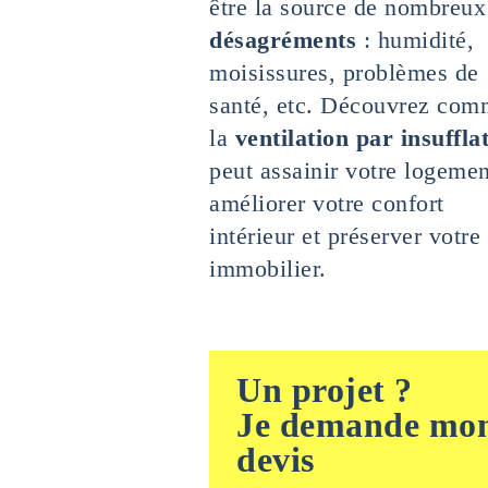
être la source de nombreux
désagréments
: humidité,
moisissures, problèmes de
santé, etc. Découvrez com
la
ventilation par insuffla
peut assainir votre logemen
améliorer votre confort
intérieur et préserver votre
immobilier.
Un projet ?
Je demande mo
devis