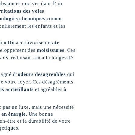
bstances nocives dans l’air
rritations des voies
hologies chroniques
comme
ulièrement les enfants et les
 inefficace favorise un
air
éveloppement des
moisissures
. Ces
ols, réduisant ainsi la longévité
pagné d’
odeurs désagréables
qui
 de votre foyer. Ces désagréments
s accueillants
et agréables à
 pas un luxe, mais une nécessité
 en énergie
. Une bonne
en-être et la durabilité de votre
gétiques.