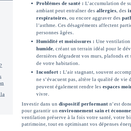
Problèmes de santé :
L’accumulation de su
ambiant peut entraîner des
allergies
, des
i
respiratoires
, ou encore aggraver des
pat
l’asthme. Ces désagréments affectent partic
personnes âgées.
Humidité et moisissures :
Une ventilation
humide
, créant un terrain idéal pour le d
dernières dégradent vos murs, plafonds et s
de votre habitation.
?
Inconfort :
L’air stagnant, souvent accom
s
ne s’évacuent pas, altère la qualité de vie
on
peuvent également rendre les
espaces moin
vivre.
 la
Investir dans un
dispositif performant
n’est donc
pour garantir un
environnement sain et économe
ventilation préserve à la fois votre santé, votre bi
patrimoine, tout en optimisant vos dépenses éner