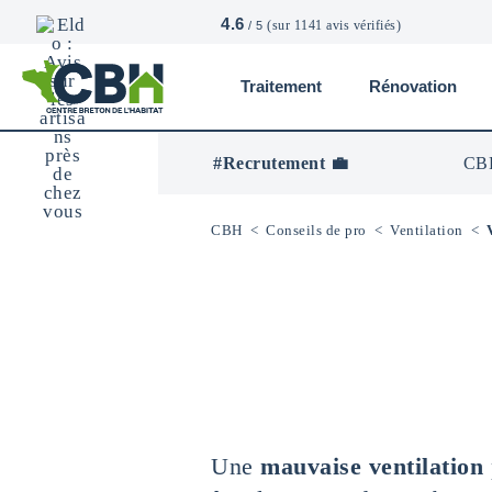
4.6
(sur 1141 avis vérifiés)
/ 5
Traitement
Rénovation
CBH
-
Centre
#Recrutement 💼
CBH
Breton
De
L’Habitat
CBH
<
Conseils de pro
<
Ventilation
<
Une
mauvaise ventilation