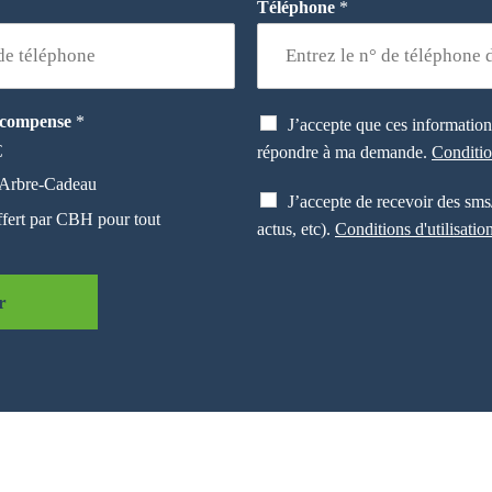
Téléphone
*
C
récompense
*
J’accepte que ces informations
h
€
répondre à ma demande.
Conditio
e
 Arbre-Cadeau
c
C
J’accepte de recevoir des sms/
k
h
ffert par CBH pour tout
actus, etc).
Conditions d'utilisatio
b
e
o
c
x
k
s
r
b
t
o
o
x
c
s
k
m
a
s
g
/
e
e
i
m