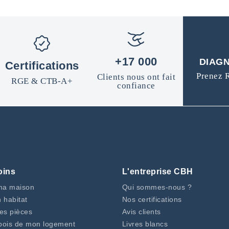
n
a
f
i
o
l
r
s
m
a
+17 000
DIAGN
t
Certifications
i
Prenez 
Clients nous ont fait
RGE & CTB-A+
o
confiance
n
s
*
oins
L'entreprise CBH
ma maison
Qui sommes-nous ?
 habitat
Nos certifications
mes pièces
Avis clients
e bois de mon logement
Livres blancs