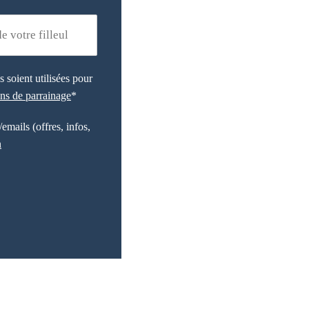
 soient utilisées pour
ns de parrainage
*
emails (offres, infos,
n