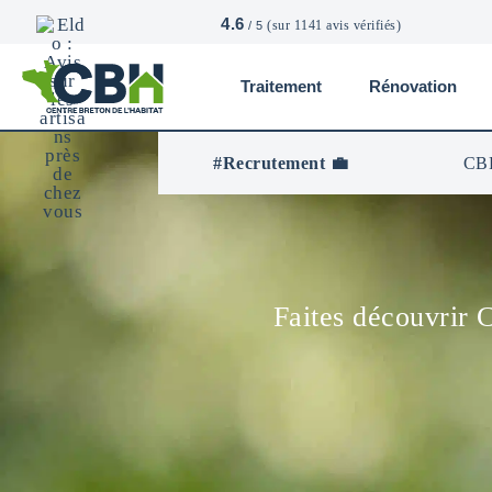
4.6
(sur 1141 avis vérifiés)
/ 5
Traitement
Rénovation
CBH
-
Centre
#Recrutement 💼
CBH
Breton
De
L’Habitat
Faites découvrir 