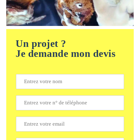
Un projet ?
Je demande mon devis
N
o
m
*
T
é
l
é
E
p
m
h
a
o
i