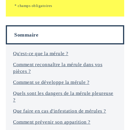
*
e
e
* champs obligatoires
i
m
n
a
f
i
o
l
r
s
Sommaire
m
a
t
i
Qu'est-ce que la mérule ?
o
Comment reconnaître la mérule dans vos
n
s
pièces ?
*
Comment se développe la mérule ?
Quels sont les dangers de la mérule pleureuse
?
Que faire en cas d'infestation de mérules ?
Comment prévenir son apparition ?