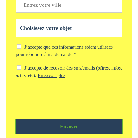
V
n
l
i
e
*
l
*
l
O
e
b
*
j
e
t
C
J’accepte que ces informations soient utilisées
d
h
pour répondre à ma demande.*
e
e
v
c
C
J’accepte de recevoir des sms/emails (offres, infos,
o
k
h
actus, etc).
En savoir plus
t
b
e
r
o
c
e
x
k
d
s
b
e
t
o
m
o
x
a
c
s
n
k
m
d
a
Envoyer
s
e
g
/