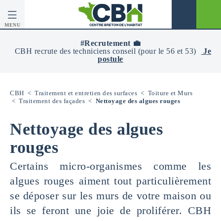
MENU
CBH
-
#Recrutement 💼
Centre
CBH recrute des techniciens conseil (pour le 56 et 53)
Je
Breton
postule
De
L’Habitat
CBH
<
Traitement et entretien des surfaces
<
Toiture et Murs
<
Traitement des façades
<
Nettoyage des algues rouges
Nettoyage des algues
rouges
Certains micro-organismes comme les
algues rouges aiment tout particulièrement
se déposer sur les murs de votre maison ou
ils se feront une joie de proliférer. CBH