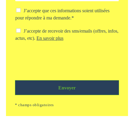
e
t
C
J’accepte que ces informations soient utilisées
d
h
pour répondre à ma demande.*
e
e
v
c
C
J’accepte de recevoir des sms/emails (offres, infos,
o
k
h
actus, etc).
En savoir plus
t
b
e
r
o
c
e
x
k
d
s
b
e
t
o
m
o
x
a
c
s
n
k
m
d
a
Envoyer
s
e
g
/
*
e
e
* champs obligatoires
i
m
n
a
f
i
o
l
r
s