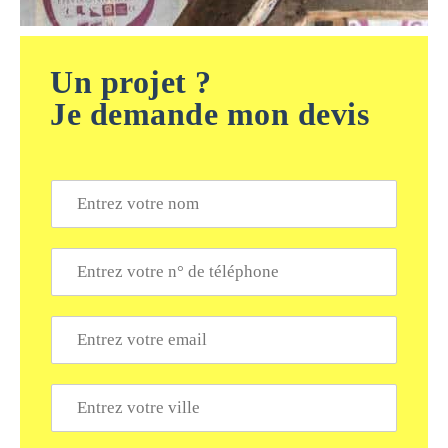
Un projet ?
Je demande mon devis
N
o
m
*
T
é
l
é
E
p
m
h
a
o
i
V
n
l
i
e
*
l
*