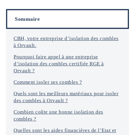
f
i
o
l
r
s
Sommaire
m
a
t
i
CBH, votre entreprise d’isolation des combles
o
à Orvault.
n
s
Pourquoi faire appel à une entreprise
*
d’isolation des combles certifiée RGE à
Orvault ?
Comment isoler ses combles ?
Quels sont les meilleurs matériaux pour isoler
des combles à Orvault ?
Combien coûte une bonne isolation des
combles ?
Quelles sont les aides financières de l’Etat et