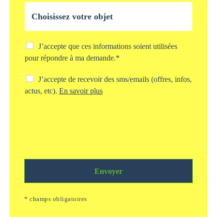
l
O
e
b
*
j
e
t
C
J’accepte que ces informations soient utilisées
d
h
pour répondre à ma demande.*
e
e
v
c
C
J’accepte de recevoir des sms/emails (offres, infos,
o
k
h
actus, etc).
En savoir plus
t
b
e
r
o
c
e
x
k
d
s
b
e
t
o
m
o
x
a
c
s
n
k
m
d
a
Envoyer
s
e
g
/
*
e
e
* champs obligatoires
i
m
n
a