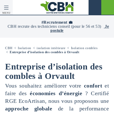
MENU
CBH
-
#Recrutement 💼
Centre
CBH recrute des techniciens conseil (pour le 56 et 53)
Je
Breton
postule
De
L’Habitat
CBH
<
Isolation
<
isolation intérieure
<
Isolation combles
<
Entreprise d’isolation des combles à Orvault
Entreprise d’isolation des
combles à Orvault
Vous souhaitez améliorer votre
confort
et
faire des
économies d’énergie
? Certifié
RGE EcoArtisan, nous vous proposons une
approche globale
de la performance