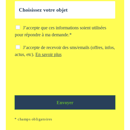
l
O
e
b
*
j
e
t
C
J’accepte que ces informations soient utilisées
d
h
pour répondre à ma demande.*
e
e
v
c
C
J’accepte de recevoir des sms/emails (offres, infos,
o
k
h
actus, etc).
En savoir plus
t
b
e
r
o
c
e
x
k
d
s
b
e
t
o
m
o
x
a
c
s
n
k
m
d
a
Envoyer
s
e
g
/
*
e
e
* champs obligatoires
i
m
n
a