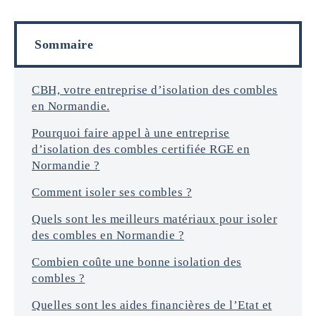
f
i
o
l
r
s
Sommaire
m
a
t
i
CBH, votre entreprise d’isolation des combles
o
en Normandie.
n
s
Pourquoi faire appel à une entreprise
*
d’isolation des combles certifiée RGE en
Normandie ?
Comment isoler ses combles ?
Quels sont les meilleurs matériaux pour isoler
des combles en Normandie ?
Combien coûte une bonne isolation des
combles ?
Quelles sont les aides financières de l’Etat et