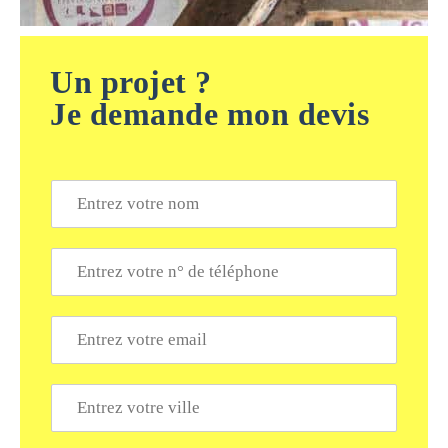
Un projet ?
Je demande mon devis
N
o
m
*
T
é
l
é
E
p
m
h
a
o
i
V
n
l
i
e
*
l
*