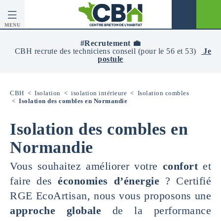
MENU
CBH
-
#Recrutement 💼
Centre
CBH recrute des techniciens conseil (pour le 56 et 53)
Je
Breton
postule
De
L’Habitat
CBH
<
Isolation
<
isolation intérieure
<
Isolation combles
<
Isolation des combles en Normandie
Isolation des combles en
Normandie
Vous souhaitez améliorer votre
confort
et
faire des
économies d’énergie
? Certifié
RGE EcoArtisan, nous vous proposons une
approche globale
de la performance