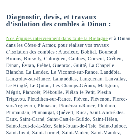
Diagnostic, devis, et travaux
d’isolation des combles
à Dinan
:
Nos équipes interviennent dans toute la Bretagne
et à Dinan
dans les Côtes-d’Armor, pour réaliser vos travaux
d’isolation des combles : Aucaleuc, Bobital, Bourseul,
Broons, Brusvily, Calorguen, Caulnes, Corseul, Créhen,
Dinan, Évran, Fréhel, Guenroc, Guitté, La Chapelle-
Blanche, La Landec, La Vicomté-sur-Rance, Landébia,
Langrolay-sur-Rance, Languédias, Languenan, Lanvallay,
Le Hinglé, Le Quiou, Les Champs-Géraux, Matignon,
Mégrit, Plancoët, Pléboulle, Plélan-le-Petit, Pleslin-
Trigavou, Pleudihen-sur-Rance, Pléven, Plévenon, Plorec-
sur-Arguenon, Plouasne, Plouër-sur-Rance, Pluduno,
Plumaudan, Plumaugat, Quévert, Ruca, Saint-André-des-
Eaux, Saint-Carné, Saint-Cast-le-Guildo, Saint-Hélen,
Saint-Jacut-de-la-Mer, Saint-Jouan-de-l’Isle, Saint-Judoce,
Saint-Juvat, Saint-Lormel, Saint-Maden, Saint-Maudez,