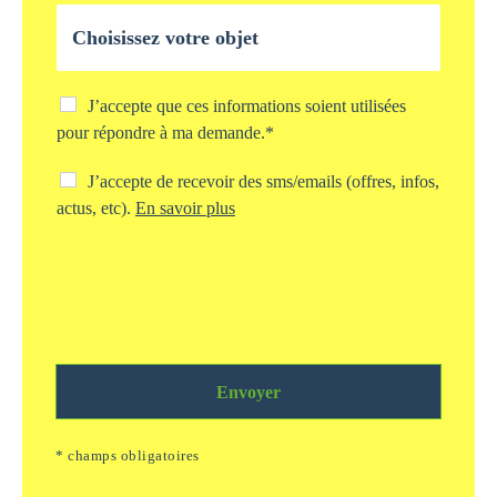
l
O
e
b
*
j
e
t
C
J’accepte que ces informations soient utilisées
d
h
pour répondre à ma demande.*
e
e
v
c
C
J’accepte de recevoir des sms/emails (offres, infos,
o
k
h
actus, etc).
En savoir plus
t
b
e
r
o
c
e
x
k
d
s
b
e
t
o
m
o
x
a
c
s
n
k
m
d
a
Envoyer
s
e
g
/
*
e
e
* champs obligatoires
i
m
n
a