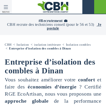
MENU
CBH
-
#Recrutement 💼
Centre
CBH recrute des techniciens conseil (pour le 56 et 53)
Je
Breton
postule
De
L’Habitat
CBH
<
Isolation
<
isolation intérieure
<
Isolation combles
<
Entreprise d’isolation des combles à Dinan
Entreprise d’isolation des
combles à Dinan
Vous souhaitez améliorer votre
confort
et
faire des
économies d’énergie
? Certifié
RGE EcoArtisan, nous vous proposons une
approche globale
de la performance