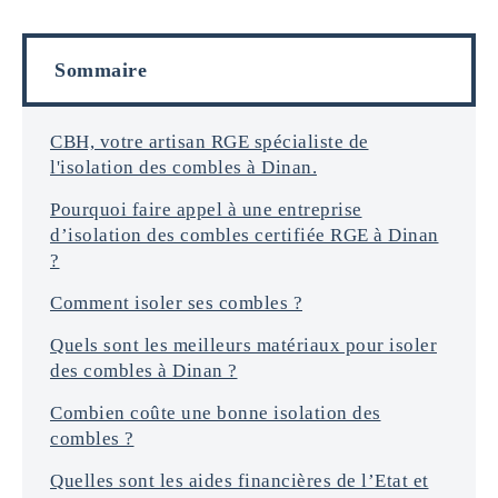
f
i
o
l
r
s
Sommaire
m
a
t
i
CBH, votre artisan RGE spécialiste de
o
l'isolation des combles à Dinan.
n
s
Pourquoi faire appel à une entreprise
*
d’isolation des combles certifiée RGE à Dinan
?
Comment isoler ses combles ?
Quels sont les meilleurs matériaux pour isoler
des combles à Dinan ?
Combien coûte une bonne isolation des
combles ?
Quelles sont les aides financières de l’Etat et