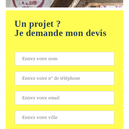
Un projet ?
Je demande mon devis
N
o
m
*
T
é
l
é
E
p
m
h
a
o
i
V
n
l
i
e
*
l
*