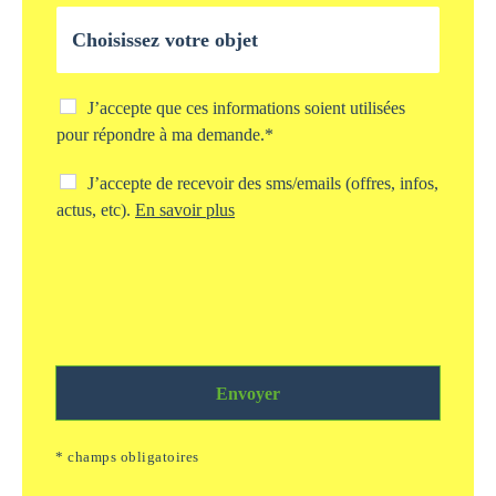
l
O
e
b
*
j
e
t
C
J’accepte que ces informations soient utilisées
d
h
pour répondre à ma demande.*
e
e
v
c
C
J’accepte de recevoir des sms/emails (offres, infos,
o
k
h
actus, etc).
En savoir plus
t
b
e
r
o
c
e
x
k
d
s
b
e
t
o
m
o
x
a
c
s
n
k
m
d
a
Envoyer
s
e
g
/
*
e
e
* champs obligatoires
i
m
n
a