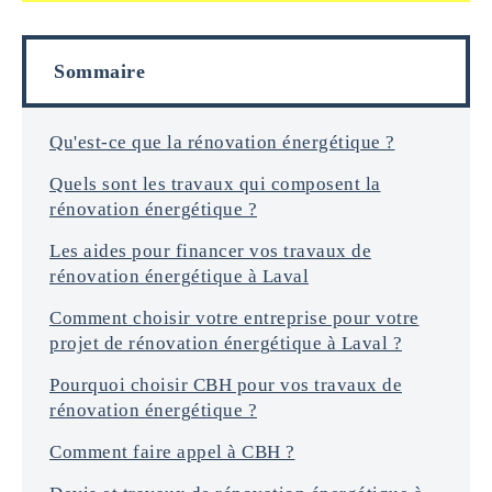
f
i
o
l
r
s
Sommaire
m
a
t
i
Qu'est-ce que la rénovation énergétique ?
o
Quels sont les travaux qui composent la
n
s
rénovation énergétique ?
*
Les aides pour financer vos travaux de
rénovation énergétique à Laval
Comment choisir votre entreprise pour votre
projet de rénovation énergétique à Laval ?
Pourquoi choisir CBH pour vos travaux de
rénovation énergétique ?
Comment faire appel à CBH ?