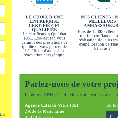
LE CHOIX D'UNE
NOS CLIENTS : 
ENTREPRISE
MEILLEURS
CERTIFIÉE ET
AMBASSADEU
QUALIFIÉE
Plus de 12 000 clients
La certification Qualibat
ont fait confiance pou
RGE Eco-Artisan vous
réalisation de leurs tr
garantit des prestations de
d'amélioration de l'hab
qualité et vous permet de
Et vous ?
bénéficier d'aides à la
rénovation énergétique.
Parlez-nous de votre pro
L'agence CBH près de chez vous est à votre ser
Agence CBH de Vitré (35)
du lu
ZA de la Planchaine
En
35370 Etrelles