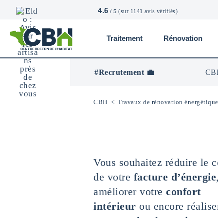
4.6
(sur 1141 avis vérifiés)
/ 5
Traitement
Rénovation
CBH
-
Centre
#Recrutement 💼
CBH
Breton
De
L’Habitat
CBH
<
Travaux de rénovation énergétiqu
Vous souhaitez réduire le c
de votre
facture d’énergie
améliorer votre
confort
intérieur
ou encore réalise