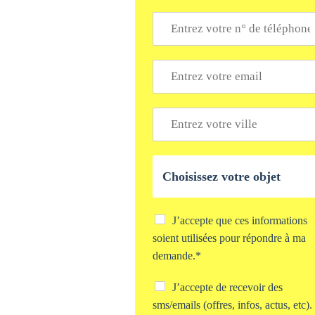
*
T
é
l
é
E
p
m
h
a
o
i
V
n
l
i
e
*
l
*
l
O
e
b
*
j
e
t
C
J’accepte que ces informations
d
h
soient utilisées pour répondre à ma
e
e
demande.*
v
c
o
k
C
J’accepte de recevoir des
t
b
h
r
o
sms/emails (offres, infos, actus, etc).
e