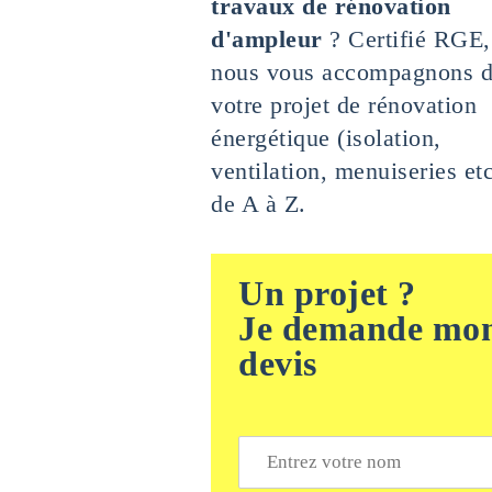
travaux de rénovation
d'ampleur
? Certifié RGE,
nous vous accompagnons 
votre projet de rénovation
énergétique (isolation,
ventilation, menuiseries etc
de A à Z.
Un projet ?
Je demande mo
devis
N
o
m