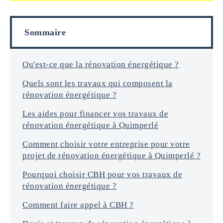
f
i
o
l
r
s
Sommaire
m
a
t
i
Qu'est-ce que la rénovation énergétique ?
o
Quels sont les travaux qui composent la
n
s
rénovation énergétique ?
*
Les aides pour financer vos travaux de
rénovation énergétique à Quimperlé
Comment choisir votre entreprise pour votre
projet de rénovation énergétique à Quimperlé ?
Pourquoi choisir CBH pour vos travaux de
rénovation énergétique ?
Comment faire appel à CBH ?