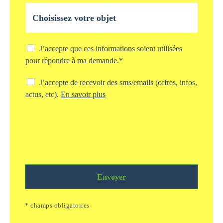
l
O
e
b
*
j
e
t
C
J’accepte que ces informations soient utilisées
d
h
pour répondre à ma demande.*
e
e
v
c
C
J’accepte de recevoir des sms/emails (offres, infos,
o
k
h
actus, etc).
En savoir plus
t
b
e
r
o
c
e
x
k
d
s
b
e
t
o
m
o
x
a
c
s
n
k
m
d
a
Envoyer
s
e
g
/
*
e
e
* champs obligatoires
i
m
n
a