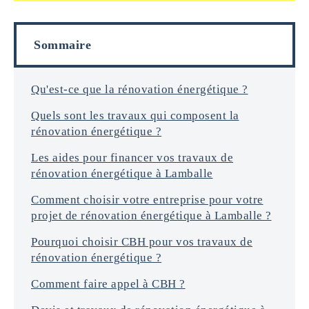
f
i
o
l
r
s
Sommaire
m
a
t
i
Qu'est-ce que la rénovation énergétique ?
o
Quels sont les travaux qui composent la
n
s
rénovation énergétique ?
*
Les aides pour financer vos travaux de
rénovation énergétique à Lamballe
Comment choisir votre entreprise pour votre
projet de rénovation énergétique à Lamballe ?
Pourquoi choisir CBH pour vos travaux de
rénovation énergétique ?
Comment faire appel à CBH ?