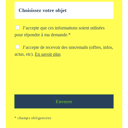
l
O
e
b
*
j
e
t
C
J’accepte que ces informations soient utilisées
d
h
pour répondre à ma demande.*
e
e
v
c
C
J’accepte de recevoir des sms/emails (offres, infos,
o
k
h
actus, etc).
En savoir plus
t
b
e
r
o
c
e
x
k
d
s
b
e
t
o
m
o
x
a
c
s
n
k
m
d
a
Envoyer
s
e
g
/
*
e
e
* champs obligatoires
i
m
n
a