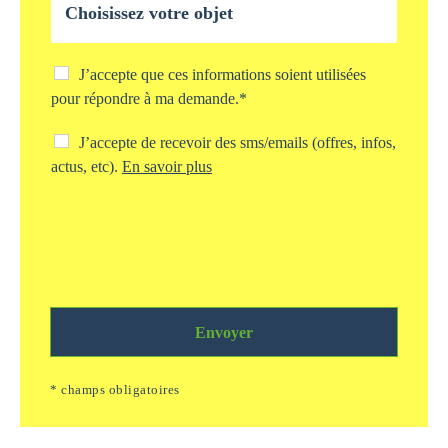
e
b
*
j
e
t
C
J’accepte que ces informations soient utilisées
d
h
pour répondre à ma demande.*
e
e
v
c
C
J’accepte de recevoir des sms/emails (offres, infos,
o
k
h
actus, etc).
En savoir plus
t
b
e
r
o
c
e
x
k
d
s
b
e
t
o
m
o
x
a
c
s
n
k
m
d
a
Envoyer
s
e
g
/
*
e
e
* champs obligatoires
i
m
n
a
f
i