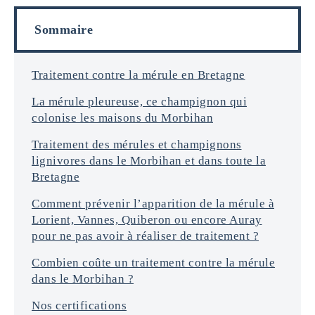
o
l
r
s
Sommaire
m
a
t
i
Traitement contre la mérule en Bretagne
o
La mérule pleureuse, ce champignon qui
n
s
colonise les maisons du Morbihan
*
Traitement des mérules et champignons
lignivores dans le Morbihan et dans toute la
Bretagne
Comment prévenir l’apparition de la mérule à
Lorient, Vannes, Quiberon ou encore Auray
pour ne pas avoir à réaliser de traitement ?
Combien coûte un traitement contre la mérule
dans le Morbihan ?
Nos certifications