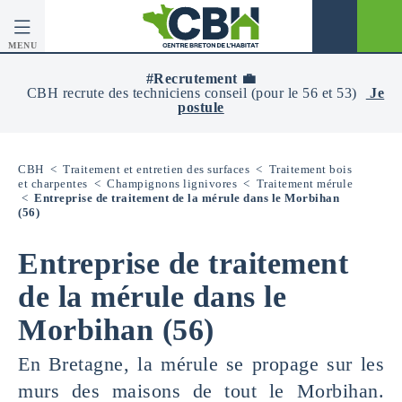
MENU
CBH
-
#Recrutement 💼
Centre
CBH recrute des techniciens conseil (pour le 56 et 53)
Je
Breton
postule
De
L’Habitat
CBH
<
Traitement et entretien des surfaces
<
Traitement bois
et charpentes
<
Champignons lignivores
<
Traitement mérule
<
Entreprise de traitement de la mérule dans le Morbihan
(56)
Entreprise de traitement
de la mérule dans le
Morbihan (56)
En Bretagne, la mérule se propage sur les
murs des maisons de tout le Morbihan.