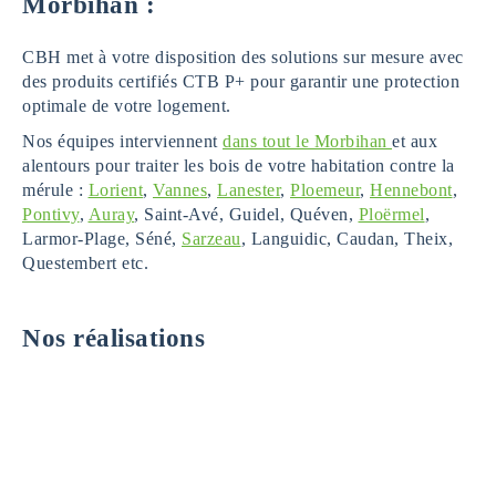
Morbihan :
CBH met à votre disposition des solutions sur mesure avec
des produits certifiés CTB P+ pour garantir une protection
optimale de votre logement.
Nos équipes interviennent
dans tout le Morbihan
et aux
alentours pour traiter les bois de votre habitation contre la
mérule :
Lorient
,
Vannes
,
Lanester
,
Ploemeur
,
Hennebont
,
Pontivy
,
Auray
, Saint-Avé, Guidel, Quéven,
Ploërmel
,
Larmor-Plage, Séné,
Sarzeau
, Languidic, Caudan, Theix,
Questembert etc.
Nos réalisations