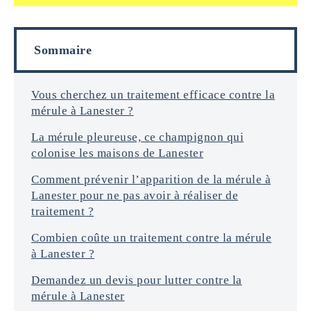
a
f
i
o
l
r
s
Sommaire
m
a
t
i
Vous cherchez un traitement efficace contre la
o
mérule à Lanester ?
n
s
La mérule pleureuse, ce champignon qui
*
colonise les maisons de Lanester
Comment prévenir l’apparition de la mérule à
Lanester pour ne pas avoir à réaliser de
traitement ?
Combien coûte un traitement contre la mérule
à Lanester ?
Demandez un devis pour lutter contre la
mérule à Lanester