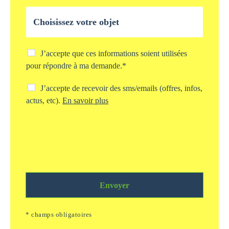
l
O
e
b
*
j
e
t
C
J’accepte que ces informations soient utilisées
d
h
pour répondre à ma demande.*
e
e
v
c
C
J’accepte de recevoir des sms/emails (offres, infos,
o
k
h
actus, etc).
En savoir plus
t
b
e
r
o
c
e
x
k
d
s
b
e
t
o
m
o
x
a
c
s
n
k
m
d
a
Envoyer
s
e
g
/
*
e
e
* champs obligatoires
i
m
n