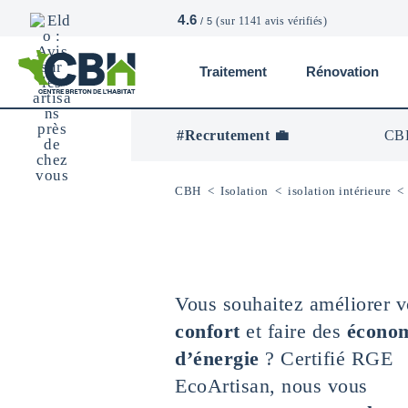
4.6
(sur 1141 avis vérifiés)
/ 5
Traitement
Rénovation
CBH
-
Centre
#Recrutement 💼
CBH
Breton
De
L’Habitat
CBH
<
Isolation
<
isolation intérieure
Vous souhaitez améliorer v
confort
et faire des
écono
d’énergie
? Certifié RGE
EcoArtisan, nous vous