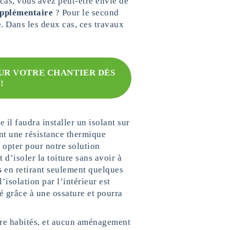
cas, vous avez peut-être envie de
upplémentaire
? Pour le second
e
. Dans les deux cas, ces travaux
SUR VOTRE CHANTIER DÈS
!
e il faudra installer un isolant sur
nt une résistance thermique
 opter pour notre solution
 d’isoler la toiture sans avoir à
s
en retirant seulement quelques
isolation par l’intérieur est
é grâce à une ossature et pourra
être habités, et aucun aménagement