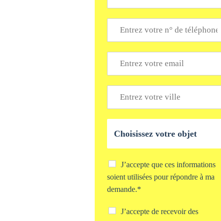
m
*
T
é
l
é
E
p
m
h
a
o
i
V
n
l
i
e
*
l
*
l
O
e
b
*
j
e
t
C
J’accepte que ces informations
d
h
soient utilisées pour répondre à ma
e
e
demande.*
v
c
o
k
C
J’accepte de recevoir des
t
b
h