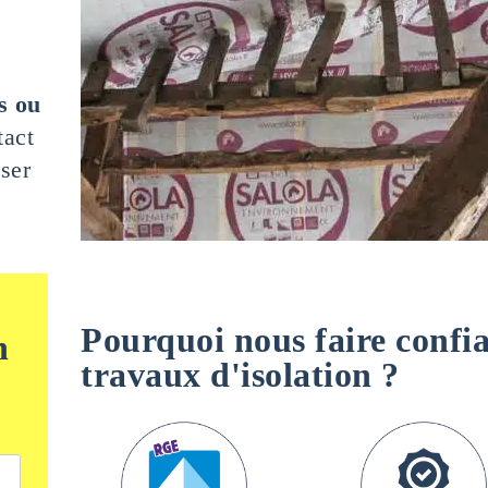
s
s ou
tact
ser
Pourquoi nous faire confi
n
travaux d'isolation ?