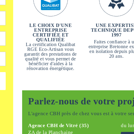
LE CHOIX D'UNE
UNE EXPERTIS
ENTREPRISE
TECHNIQUE DEP
CERTIFIÉE ET
1997
QUALIFIÉE
Faites confiance à 
La certification Qualibat
entreprise Bretonne ex
RGE Eco-Artisan vous
en isolation depuis pl
garantit des prestations de
20 ans.
qualité et vous permet de
bénéficier d'aides à la
rénovation énergétique.
Parlez-nous de votre pro
L'agence CBH près de chez vous est à votre ser
Agence CBH de Vitré (35)
du lu
ZA de la Planchaine