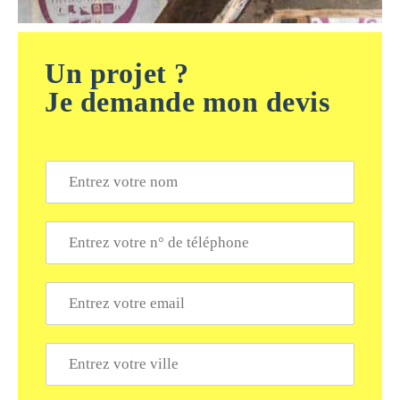
Un projet ?
Je demande mon devis
N
o
m
*
T
é
l
é
E
p
m
h
a
o
i
V
n
l
i
e
*
l
*