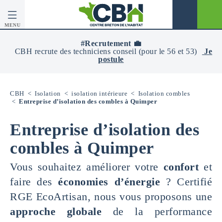
MENU
CBH
-
#Recrutement 💼
Centre
CBH recrute des techniciens conseil (pour le 56 et 53)
Je
Breton
postule
De
L’Habitat
CBH
<
Isolation
<
isolation intérieure
<
Isolation combles
<
Entreprise d’isolation des combles à Quimper
Entreprise d’isolation des
combles à Quimper
Vous souhaitez améliorer votre
confort
et
faire des
économies d’énergie
? Certifié
RGE EcoArtisan, nous vous proposons une
approche globale
de la performance