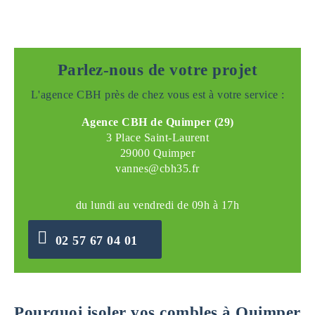
Parlez-nous de votre projet
L'agence CBH près de chez vous est à votre service :
Agence CBH de Quimper (29)
3 Place Saint-Laurent
29000 Quimper
vannes@cbh35.fr
du lundi au vendredi de 09h à 17h
02 57 67 04 01
Pourquoi isoler vos combles à Quimper