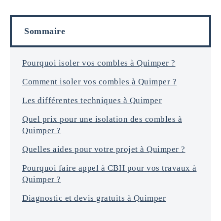
f
i
o
l
r
s
Sommaire
m
a
t
i
Pourquoi isoler vos combles à Quimper ?
o
Comment isoler vos combles à Quimper ?
n
s
Les différentes techniques à Quimper
*
Quel prix pour une isolation des combles à
Quimper ?
Quelles aides pour votre projet à Quimper ?
Pourquoi faire appel à CBH pour vos travaux à
Quimper ?
Diagnostic et devis gratuits à Quimper