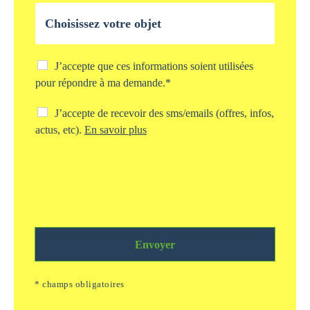
l
O
e
b
*
j
e
t
C
J’accepte que ces informations soient utilisées
d
h
pour répondre à ma demande.*
e
e
v
c
C
J’accepte de recevoir des sms/emails (offres, infos,
o
k
h
actus, etc).
En savoir plus
t
b
e
r
o
c
e
x
k
d
s
b
e
t
o
m
o
x
a
c
s
n
k
m
d
a
Envoyer
s
e
g
/
*
e
e
* champs obligatoires
i
m
n
a