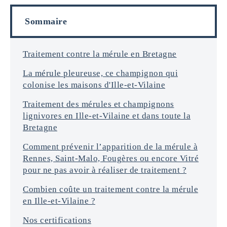
o
l
r
s
Sommaire
m
a
t
i
Traitement contre la mérule en Bretagne
o
La mérule pleureuse, ce champignon qui
n
s
colonise les maisons d'Ille-et-Vilaine
*
Traitement des mérules et champignons
lignivores en Ille-et-Vilaine et dans toute la
Bretagne
Comment prévenir l’apparition de la mérule à
Rennes, Saint-Malo, Fougères ou encore Vitré
pour ne pas avoir à réaliser de traitement ?
Combien coûte un traitement contre la mérule
en Ille-et-Vilaine ?
Nos certifications