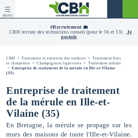
MENU
CBH
-
#Recrutement 💼
Centre
CBH recrute des techniciens conseil (pour le 56 et 53)
Je
Breton
postule
De
L’Habitat
CBH
<
Traitement et entretien des surfaces
<
Traitement bois
et charpentes
<
Champignons lignivores
<
Traitement mérule
<
Entreprise de traitement de la mérule en Ille-et-Vilaine
(35)
Entreprise de traitement
de la mérule en Ille-et-
Vilaine (35)
En Bretagne, la mérule se propage sur les
murs des maisons de toute l'Ille-et-Vilaine.