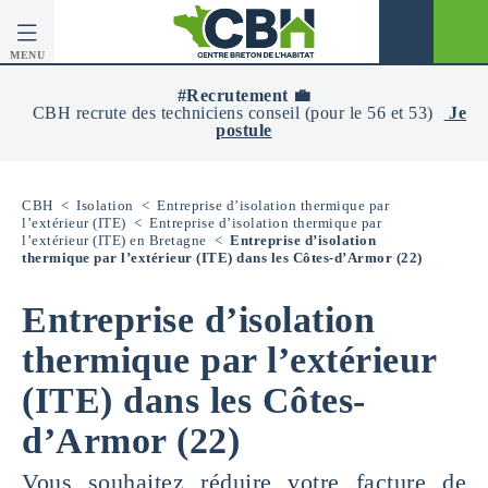
MENU
CBH
-
#Recrutement 💼
Centre
CBH recrute des techniciens conseil (pour le 56 et 53)
Je
Breton
postule
De
L’Habitat
CBH
<
Isolation
<
Entreprise d’isolation thermique par
l’extérieur (ITE)
<
Entreprise d’isolation thermique par
l’extérieur (ITE) en Bretagne
<
Entreprise d’isolation
thermique par l’extérieur (ITE) dans les Côtes-d’Armor (22)
Entreprise d’isolation
thermique par l’extérieur
(ITE) dans les Côtes-
d’Armor (22)
Vous souhaitez réduire votre facture de