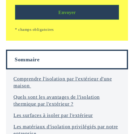
a
c
s
n
k
m
d
a
Envoyer
s
e
g
/
*
e
e
* champs obligatoires
i
m
n
a
f
i
o
l
r
s
Sommaire
m
a
t
i
Comprendre l'isolation par l'extérieur d'une
o
maison
n
s
Quels sont les avantages de l'isolation
*
thermique par l'extérieur ?
Les surfaces à isoler par l'extérieur
Les matériaux d'isolation privilégiés par notre
entreprise