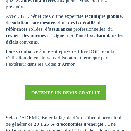
que les
aides financières
auxquelles vous pourriez
prétendre.
Avec CBH, bénéficiez d’une
expertise technique globale
,
de
solutions sur mesure,
d’un
devis détaillé
, de
références
solides, d’
assurances
professionnelles, du
respect des normes
en vigueur et d’une
livraison dans les
délais
convenus.
Faites confiance à une entreprise certifiée RGE pour la
réalisation de vos travaux d’isolation thermique par
l’extérieur dans les Côtes-d’Armor.
OBTENEZ UN DEVIS GRATUIT
Selon l’ADEME, isoler la façade d’un bâtiment permettrait
de générer de
20 à 25 % d’économies d’énergie
. Une
isolation performante permet ainsi à la chaleur de rester plus