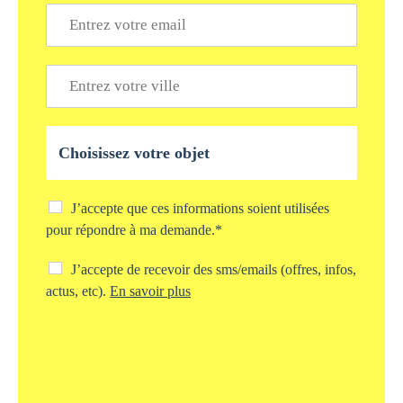
é
E
p
m
h
a
o
i
V
n
l
i
e
*
l
*
l
O
e
b
*
j
e
t
C
J’accepte que ces informations soient utilisées
d
h
pour répondre à ma demande.*
e
e
v
c
C
J’accepte de recevoir des sms/emails (offres, infos,
o
k
h
actus, etc).
En savoir plus
t
b
e
r
o
c
e
x
k
d
s
b
e
t
o
m
o
x