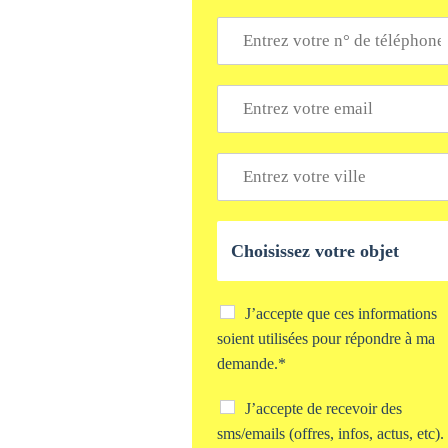
*
T
é
l
é
E
p
m
h
a
o
i
V
n
l
i
e
*
l
*
l
O
e
b
*
j
e
t
C
J’accepte que ces informations
d
h
soient utilisées pour répondre à ma
e
e
demande.*
v
c
o
k
C
J’accepte de recevoir des
t
b
h
r
o
sms/emails (offres, infos, actus, etc).
e