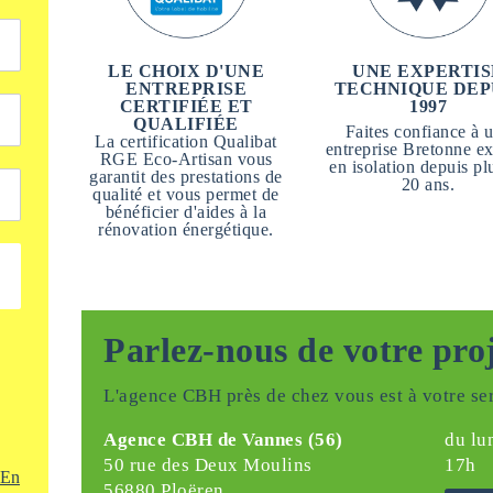
LE CHOIX D'UNE
UNE EXPERTIS
ENTREPRISE
TECHNIQUE DEP
CERTIFIÉE ET
1997
QUALIFIÉE
Faites confiance à 
La certification Qualibat
entreprise Bretonne ex
RGE Eco-Artisan vous
en isolation depuis pl
garantit des prestations de
20 ans.
qualité et vous permet de
bénéficier d'aides à la
rénovation énergétique.
Parlez-nous de votre pro
L'agence CBH près de chez vous est à votre ser
Agence CBH de Vannes (56)
du lu
50 rue des Deux Moulins
17h
En
56880 Ploëren