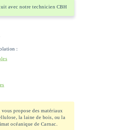
atuit avec notre technicien CBH
n
olation :
bles
es
, vous propose des matériaux
lulose, la laine de bois, ou la
limat océanique de Carnac.