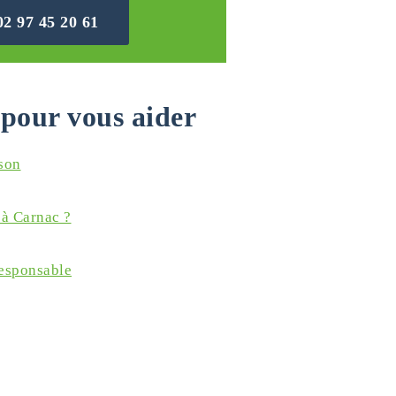
02 97 45 20 61
pour vous aider
ison
 à Carnac ?
responsable