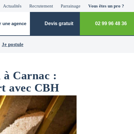
Actualités
Recrutement
Parrainage
Vous êtes un pro ?
r une agence
Devis gratuit
02 99 96 48 36
Je postule
n à Carnac :
ort avec CBH