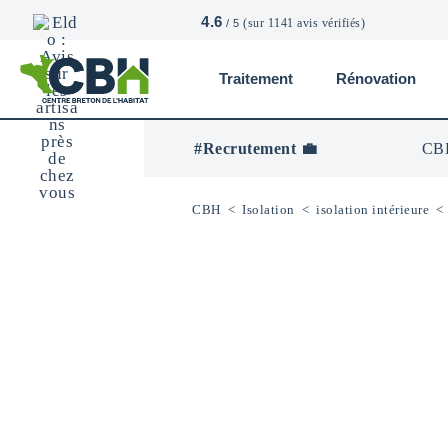
4.6
(sur 1141 avis vérifiés)
/ 5
Traitement
Rénovation
CBH
-
Centre
#Recrutement 💼
CBH
Breton
De
L’Habitat
CBH
<
Isolation
<
isolation intérieure