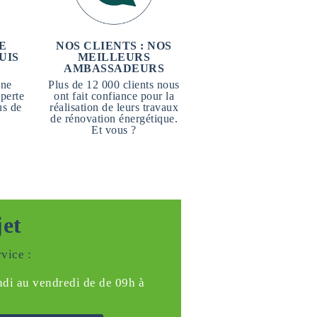
E
NOS CLIENTS : NOS
UIS
MEILLEURS
AMBASSADEURS
une
Plus de 12 000 clients nous
perte
ont fait confiance pour la
us de
réalisation de leurs travaux
de rénovation énergétique.
Et vous ?
jet
vice :
ndi au vendredi de de 09h à