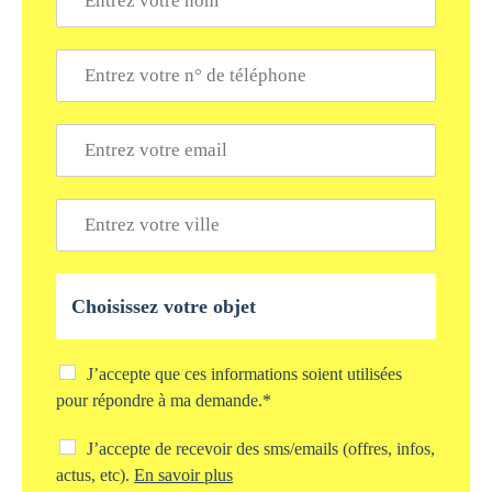
o
m
*
T
é
l
é
E
p
m
h
a
o
i
V
n
l
i
e
*
l
*
l
O
e
b
*
j
e
t
C
J’accepte que ces informations soient utilisées
d
h
pour répondre à ma demande.*
e
e
v
c
C
J’accepte de recevoir des sms/emails (offres, infos,
o
k
h
actus, etc).
En savoir plus
t
b
e