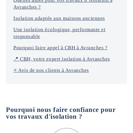
Quelles aides pour vos travaux d’isolation à
*
Avranches ?
Isolation adaptée aux maisons anciennes
Une isolation écologique, performante et
responsable
Pourquoi faire appel à CBH à Avranches ?
📍 CBH, votre expert isolation à Avranches
⭐️ Avis de nos clients à Avranches
Pourquoi nous faire confiance pour
vos travaux d'isolation ?