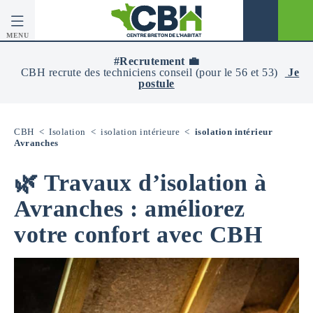
MENU
CBH
-
#Recrutement 💼
Centre
CBH recrute des techniciens conseil (pour le 56 et 53)
Je
Breton
postule
De
L’Habitat
CBH
<
Isolation
<
isolation intérieure
<
isolation intérieur
Avranches
🌿 Travaux d’isolation à
Avranches : améliorez
votre confort avec CBH