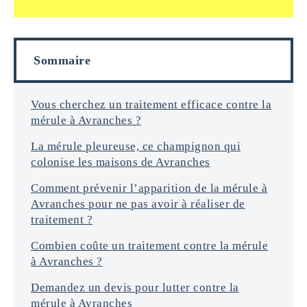
n
a
f
i
o
l
r
s
Sommaire
m
a
t
i
Vous cherchez un traitement efficace contre la
o
mérule à Avranches ?
n
s
La mérule pleureuse, ce champignon qui
*
colonise les maisons de Avranches
Comment prévenir l’apparition de la mérule à
Avranches pour ne pas avoir à réaliser de
traitement ?
Combien coûte un traitement contre la mérule
à Avranches ?
Demandez un devis pour lutter contre la
mérule à Avranches