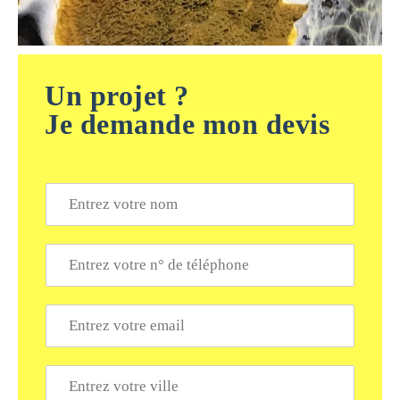
Un projet ?
Je demande mon devis
N
o
m
*
T
é
l
é
E
p
m
h
a
o
i
V
n
l
i
e