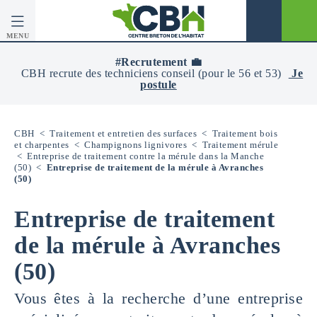
MENU
CBH
-
#Recrutement 💼
Centre
CBH recrute des techniciens conseil (pour le 56 et 53)
Je
Breton
postule
De
L’Habitat
CBH
<
Traitement et entretien des surfaces
<
Traitement bois
et charpentes
<
Champignons lignivores
<
Traitement mérule
<
Entreprise de traitement contre la mérule dans la Manche
(50)
<
Entreprise de traitement de la mérule à Avranches
(50)
Entreprise de traitement
de la mérule à Avranches
(50)
Vous êtes à la recherche d’une entreprise