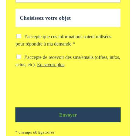
*
l
*
l
O
e
b
*
j
e
t
C
J’accepte que ces informations soient utilisées
d
h
pour répondre à ma demande.*
e
e
v
c
C
J’accepte de recevoir des sms/emails (offres, infos,
o
k
h
actus, etc).
En savoir plus
t
b
e
r
o
c
e
x
k
d
s
b
e
t
o
m
o
x
a
c
s
n
k
m
d
a
Envoyer
s
e
g
/
*
e
e
* champs obligatoires
i
m