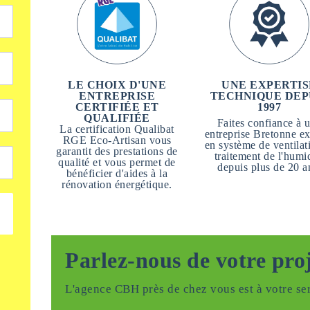
LE CHOIX D'UNE
UNE EXPERTIS
ENTREPRISE
TECHNIQUE DEP
CERTIFIÉE ET
1997
QUALIFIÉE
Faites confiance à 
La certification Qualibat
entreprise Bretonne ex
RGE Eco-Artisan vous
en système de ventilat
garantit des prestations de
traitement de l'humi
qualité et vous permet de
depuis plus de 20 a
bénéficier d'aides à la
rénovation énergétique.
Parlez-nous de votre pro
L'agence CBH près de chez vous est à votre ser