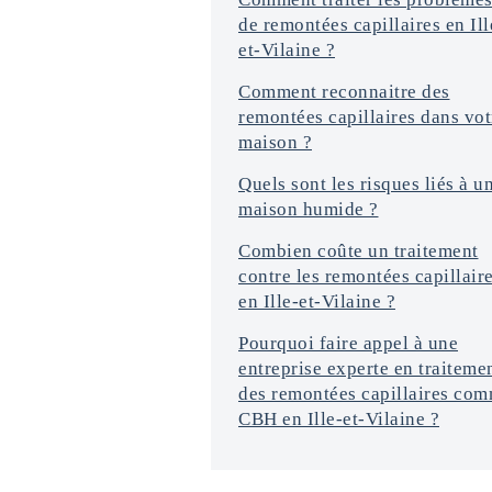
s
de remontées capillaires en Ill
*
et-Vilaine ?
Comment reconnaitre des
remontées capillaires dans vot
maison ?
Quels sont les risques liés à u
maison humide ?
Combien coûte un traitement
contre les remontées capillair
en Ille-et-Vilaine ?
Pourquoi faire appel à une
entreprise experte en traiteme
des remontées capillaires co
CBH en Ille-et-Vilaine ?