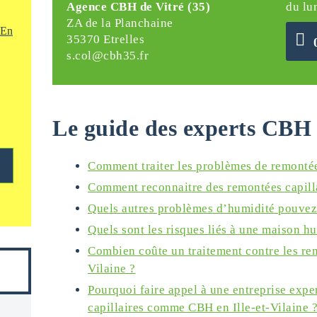
Agence CBH de Vitré (35)
du lu
ZA de la Planchaine
En
35370 Etrelles
s.col@cbh35.fr
Le guide des experts CBH 
Comment traiter les problèmes de remontées
Comment reconnaitre des remontées capilla
Quels autres problèmes d’humidité pouvez
Quels sont les risques liés à une maison h
Combien coûte un traitement contre les rem
Vilaine ?
Pourquoi faire appel à une entreprise expe
capillaires comme CBH en Ille-et-Vilaine 
s