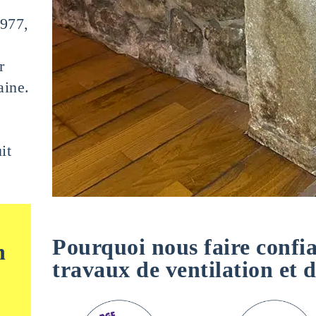
1977,
r
aine.
it
Pourquoi nous faire confi
n
travaux de ventilation et 