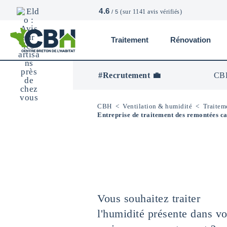
4.6
(sur 1141 avis vérifiés)
/ 5
Traitement
Rénovation
CBH
-
Centre
#Recrutement 💼
CBH
Breton
De
L’Habitat
CBH
<
Ventilation & humidité
<
Traitem
Entreprise de traitement des remontées cap
Vous souhaitez traiter
l'humidité présente dans vo