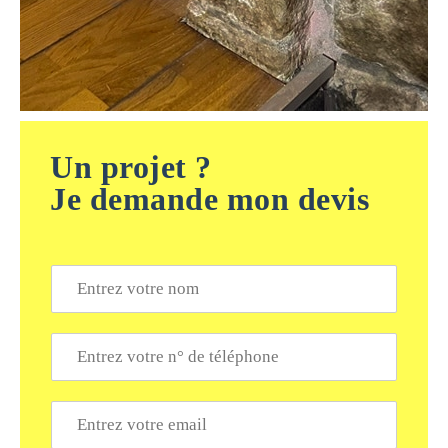
Un projet ?
Je demande mon devis
N
o
m
*
T
é
l
é
E
p
m
h