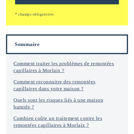
e
g
/
*
e
e
* champs obligatoires
i
m
n
a
f
i
o
l
r
s
Sommaire
m
a
t
i
Comment traiter les problèmes de remontées
o
capillaires à Morlaix ?
n
s
Comment reconnaitre des remontées
*
capillaires dans votre maison ?
Quels sont les risques liés à une maison
humide ?
Combien coûte un traitement contre les
remontées capillaires à Morlaix ?