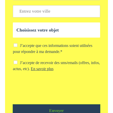
a
o
i
V
n
l
i
e
*
l
*
l
O
e
b
*
j
e
t
C
J’accepte que ces informations soient utilisées
d
h
pour répondre à ma demande.*
e
e
v
c
C
J’accepte de recevoir des sms/emails (offres, infos,
o
k
h
actus, etc).
En savoir plus
t
b
e
r
o
c
e
x
k
d
s
b
e
t
o
m
o
x
a
c
s
n
k
m
d
a
Envoyer
s