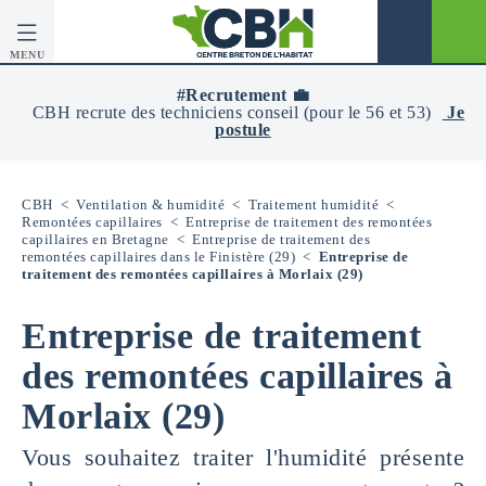
MENU
CBH
-
#Recrutement 💼
Centre
CBH recrute des techniciens conseil (pour le 56 et 53)
Je
Breton
postule
De
L’Habitat
CBH
<
Ventilation & humidité
<
Traitement humidité
<
Remontées capillaires
<
Entreprise de traitement des remontées
capillaires en Bretagne
<
Entreprise de traitement des
remontées capillaires dans le Finistère (29)
<
Entreprise de
traitement des remontées capillaires à Morlaix (29)
Entreprise de traitement
des remontées capillaires à
Morlaix (29)
Vous souhaitez traiter l'humidité présente