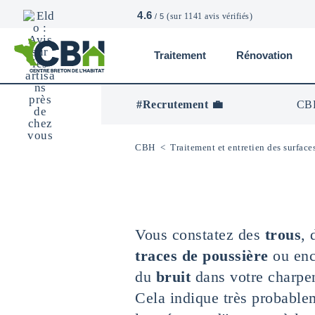
4.6
(sur 1141 avis vérifiés)
/ 5
Traitement
Rénovation
CBH
-
Centre
#Recrutement 💼
CBH
Breton
De
L’Habitat
CBH
<
Traitement et entretien des surface
Vous constatez des
trous
, 
traces de poussière
ou enc
du
bruit
dans votre charpe
Cela indique très probable