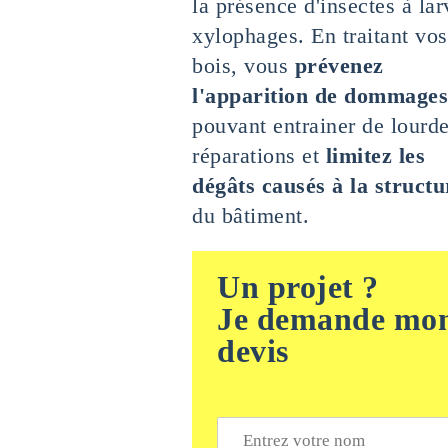
la présence d'insectes à lar
xylophages. En traitant vos
bois, vous
prévenez
l'apparition de dommages
pouvant entrainer de lourd
réparations et
limitez les
dégâts causés à la structu
du bâtiment.
Un projet ?
Je demande mo
devis
N
o