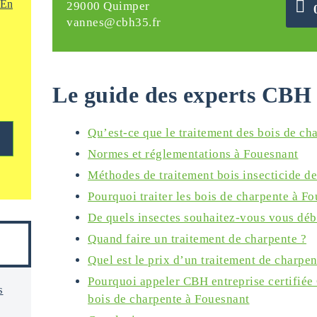
En
29000 Quimper
vannes@cbh35.fr
Le guide des experts CBH 
Qu’est-ce que le traitement des bois de ch
Normes et réglementations à Fouesnant
Méthodes de traitement bois insecticide de
Pourquoi traiter les bois de charpente à F
De quels insectes souhaitez-vous vous déb
Quand faire un traitement de charpente ?
Quel est le prix d’un traitement de charpen
Pourquoi appeler CBH entreprise certifiée
s
bois de charpente à Fouesnant