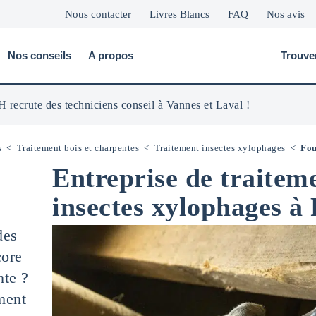
Nous contacter
Livres Blancs
FAQ
Nos avis
Nos conseils
A propos
Trouve
 recrute des techniciens conseil à Vannes et Laval !
s
<
Traitement bois et charpentes
<
Traitement insectes xylophages
<
Fou
Entreprise de traiteme
insectes xylophages à
des
ore
nte ?
ment