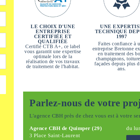
LE CHOIX D'UNE
UNE EXPERTIS
ENTREPRISE
TECHNIQUE DEP
CERTIFIÉE ET
1997
QUALIFIÉE
Faites confiance à 
Certifié CTB A+, ce label
entreprise Bretonne ex
vous garantit une expertise
en traitement des bo
optimale lors de la
champignons, toiture
réalisation de vos travaux
façades depuis plus d
de traitement de l'habitat.
ans.
Parlez-nous de votre pro
L'agence CBH près de chez vous est à votre ser
Agence CBH de Quimper (29)
du lu
3 Place Saint-Laurent