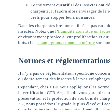
Le traitement
curatif
si des insectes ont d
charpente. Il faudra alors envisager de le r
brefs pour stopper leurs nuisances.
Dans les charpentes bretonnes, il n’est pas rare d
insectes. Notez que l’
humidité constitue un facte
environnement propice à leur prolifération et qu’
bois. (Les
champignons comme la mérule
sont aus
Normes et réglementation
Il n’y a pas de règlementation spécifique concer
ou de traitement des insectes à larves xylophages
Cependant, chez CBH nous appliquons les normes
la certification CTB-A+, afin de vous garantir une
préservation et la protection de vos bois de char
3 », nous possédons le grade le plus élevé qui acc
dans la protection, le traitement et l’embellissem