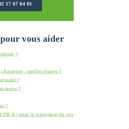
02 57 67 04 01
pour vous aider
arpente ?
 charpente : quelles étapes ?
ouesnant ?
arrasser ?
te ?
 CTB-A+ pour le traitement de vos