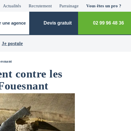
Actualités
Recrutement
Parrainage
Vous êtes un pro ?
r une agence
Devis gratuit
02 99 96 48 36
Je postule
esnant
nt contre les
 Fouesnant