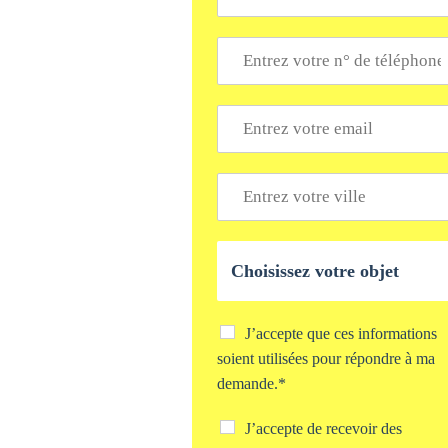
m
*
T
é
l
é
E
p
m
h
a
o
i
V
n
l
i
e
*
l
*
l
O
e
b
*
j
e
t
C
J’accepte que ces informations
d
h
soient utilisées pour répondre à ma
e
e
demande.*
v
c
o
k
C
J’accepte de recevoir des
t
b
h