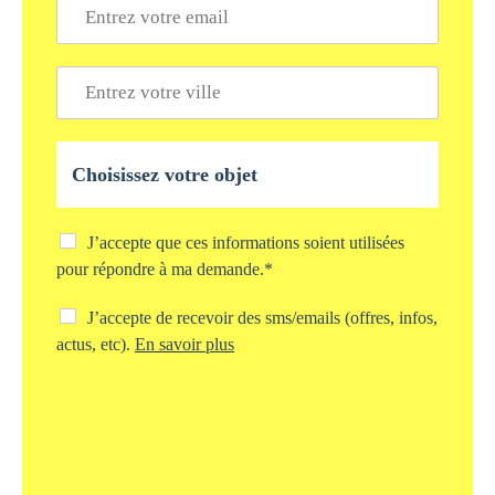
E
p
m
h
a
o
i
V
n
l
i
e
*
l
*
l
O
e
b
*
j
e
t
C
J’accepte que ces informations soient utilisées
d
h
pour répondre à ma demande.*
e
e
v
c
C
J’accepte de recevoir des sms/emails (offres, infos,
o
k
h
actus, etc).
En savoir plus
t
b
e
r
o
c
e
x
k
d
s
b
e
t
o
m
o
x
a
c
s