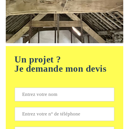
Un projet ?
Je demande mon devis
N
o
m
*
T
é
l
é