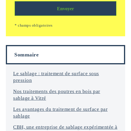
n
k
m
d
a
Envoyer
s
e
g
/
*
e
e
* champs obligatoires
i
m
n
a
f
i
o
l
r
s
Sommaire
m
a
t
i
Le sablage : traitement de surface sous
o
pression
n
s
Nos traitements des poutres en bois par
*
sablage à Vitré
Les avantages du traitement de surface par
sablage
CBH, une entreprise de sablage expérimentée à