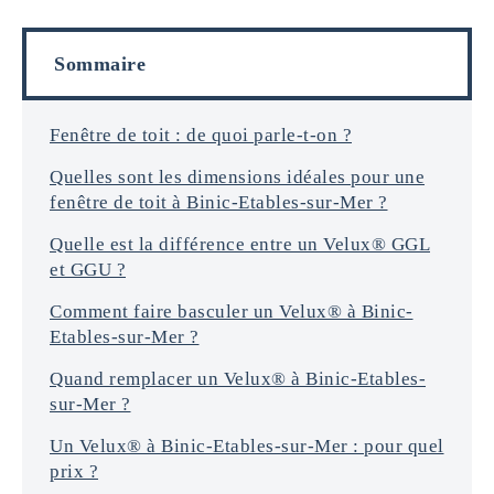
i
o
l
r
s
Sommaire
m
a
t
i
Fenêtre de toit : de quoi parle-t-on ?
o
Quelles sont les dimensions idéales pour une
n
s
fenêtre de toit à Binic-Etables-sur-Mer ?
*
Quelle est la différence entre un Velux® GGL
et GGU ?
Comment faire basculer un Velux® à Binic-
Etables-sur-Mer ?
Quand remplacer un Velux® à Binic-Etables-
sur-Mer ?
Un Velux® à Binic-Etables-sur-Mer : pour quel
prix ?