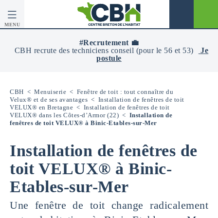
MENU
CBH
-
#Recrutement 💼
Centre
CBH recrute des techniciens conseil (pour le 56 et 53)
Je
Breton
postule
De
L’Habitat
CBH
<
Menuiserie
<
Fenêtre de toit : tout connaître du
Velux® et de ses avantages
<
Installation de fenêtres de toit
VELUX® en Bretagne
<
Installation de fenêtres de toit
VELUX® dans les Côtes-d’Armor (22)
<
Installation de
fenêtres de toit VELUX® à Binic-Etables-sur-Mer
Installation de fenêtres de
toit VELUX® à Binic-
Etables-sur-Mer
Une fenêtre de toit change radicalement