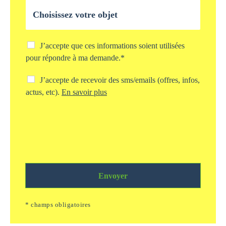
O
e
b
*
j
e
t
C
J’accepte que ces informations soient utilisées
d
h
pour répondre à ma demande.*
e
e
v
c
C
J’accepte de recevoir des sms/emails (offres, infos,
o
k
h
actus, etc).
En savoir plus
t
b
e
r
o
c
e
x
k
d
s
b
e
t
o
m
o
x
a
c
s
n
k
m
d
a
Envoyer
s
e
g
/
*
e
e
* champs obligatoires
i
m
n
a
f