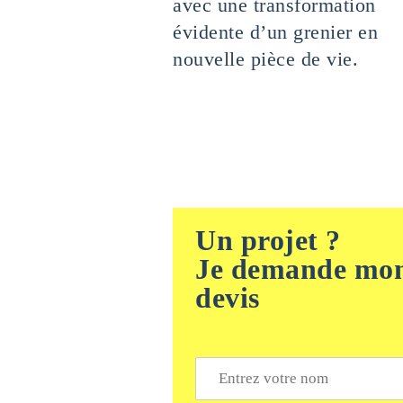
avec une transformation
évidente d’un grenier en
nouvelle pièce de vie.
Un projet ?
Je demande mo
devis
N
o
m