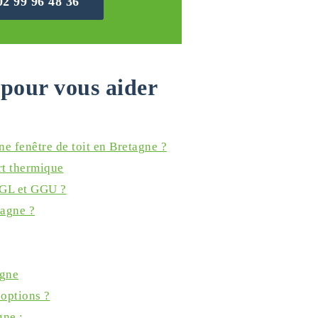
02 99 96 48 36
pour vous aider
ne fenêtre de toit en Bretagne ?
rt thermique
GGL et GGU ?
tagne ?
agne
 options ?
gne :