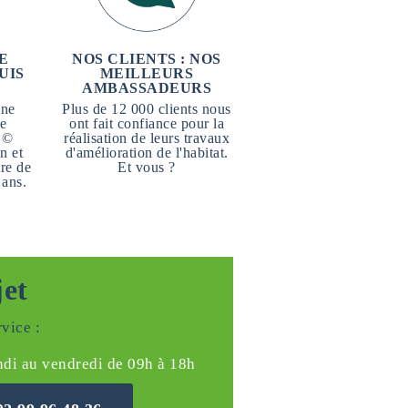
E
NOS CLIENTS : NOS
UIS
MEILLEURS
AMBASSADEURS
une
Plus de 12 000 clients nous
ne
ont fait confiance pour la
 ©
réalisation de leurs travaux
n et
d'amélioration de l'habitat.
re de
Et vous ?
 ans.
jet
vice :
ndi au vendredi de 09h à 18h