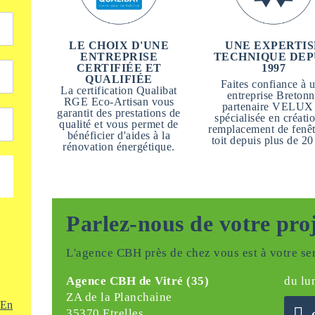
LE CHOIX D'UNE
UNE EXPERTIS
ENTREPRISE
TECHNIQUE DEP
CERTIFIÉE ET
1997
QUALIFIÉE
Faites confiance à 
La certification Qualibat
entreprise Breton
RGE Eco-Artisan vous
partenaire VELUX
garantit des prestations de
spécialisée en créatio
qualité et vous permet de
remplacement de fenêt
bénéficier d'aides à la
toit depuis plus de 20
rénovation énergétique.
Parlez-nous de votre pro
L'agence CBH près de chez vous est à votre ser
Agence CBH de Vitré (35)
du lu
ZA de la Planchaine
En
35370 Etrelles