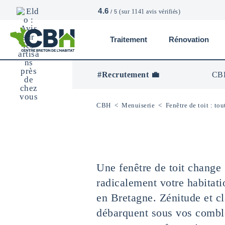
4.6
(sur 1141 avis vérifiés)
/ 5
Traitement
Rénovation
CBH
-
Centre
#Recrutement 💼
CBH
Breton
De
L’Habitat
CBH
<
Menuiserie
<
Fenêtre de toit : to
Une fenêtre de toit change
radicalement votre habitati
en Bretagne. Zénitude et cl
débarquent sous vos combl