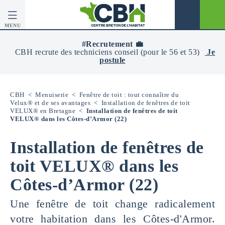
MENU
CBH
-
#Recrutement 💼
Centre
CBH recrute des techniciens conseil (pour le 56 et 53)
Je
Breton
postule
De
L’Habitat
CBH
<
Menuiserie
<
Fenêtre de toit : tout connaître du
Velux® et de ses avantages
<
Installation de fenêtres de toit
VELUX® en Bretagne
<
Installation de fenêtres de toit
VELUX® dans les Côtes-d’Armor (22)
Installation de fenêtres de
toit VELUX® dans les
Côtes-d’Armor (22)
Une fenêtre de toit change radicalement
votre habitation dans les Côtes-d'Armor.