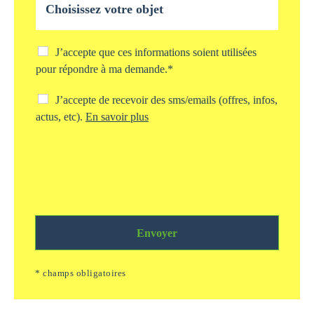
e
b
*
j
e
t
C
J’accepte que ces informations soient utilisées
d
h
pour répondre à ma demande.*
e
e
v
c
C
J’accepte de recevoir des sms/emails (offres, infos,
o
k
h
actus, etc).
En savoir plus
t
b
e
r
o
c
e
x
k
d
s
b
e
t
o
m
o
x
a
c
s
n
k
m
d
a
Envoyer
s
e
g
/
*
e
e
* champs obligatoires
i
m
n
a
f
i