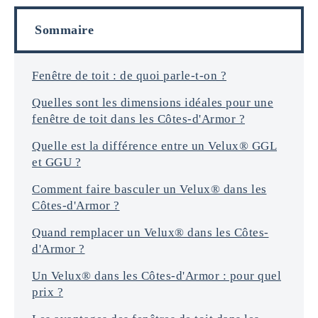
o
l
r
s
Sommaire
m
a
t
i
Fenêtre de toit : de quoi parle-t-on ?
o
Quelles sont les dimensions idéales pour une
n
s
fenêtre de toit dans les Côtes-d'Armor ?
*
Quelle est la différence entre un Velux® GGL
et GGU ?
Comment faire basculer un Velux® dans les
Côtes-d'Armor ?
Quand remplacer un Velux® dans les Côtes-
d'Armor ?
Un Velux® dans les Côtes-d'Armor : pour quel
prix ?