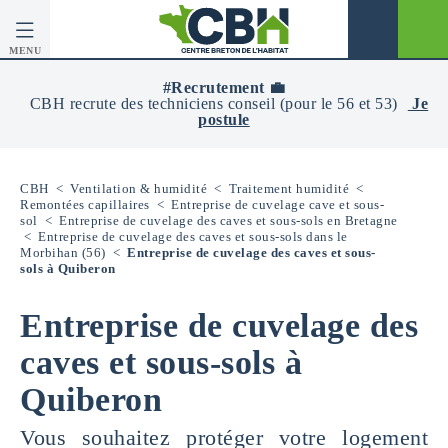
MENU
CBH
-
#Recrutement 💼
Centre
CBH recrute des techniciens conseil (pour le 56 et 53)
Je
Breton
postule
De
L’Habitat
CBH
<
Ventilation & humidité
<
Traitement humidité
<
Remontées capillaires
<
Entreprise de cuvelage cave et sous-
sol
<
Entreprise de cuvelage des caves et sous-sols en Bretagne
<
Entreprise de cuvelage des caves et sous-sols dans le
Morbihan (56)
<
Entreprise de cuvelage des caves et sous-
sols à Quiberon
Entreprise de cuvelage des
caves et sous-sols à
Quiberon
Vous souhaitez protéger votre logement