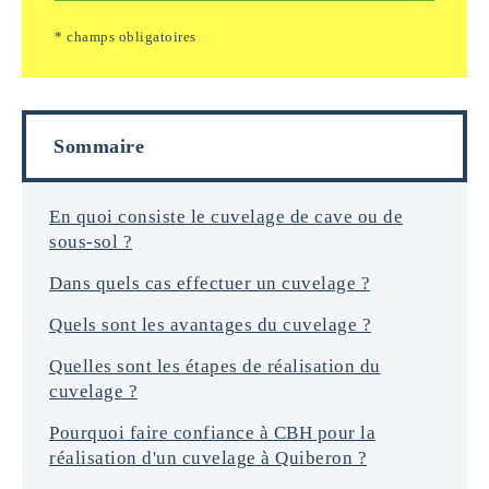
/
*
e
e
* champs obligatoires
i
m
n
a
f
i
o
l
r
s
Sommaire
m
a
t
i
En quoi consiste le cuvelage de cave ou de
o
sous-sol ?
n
s
Dans quels cas effectuer un cuvelage ?
*
Quels sont les avantages du cuvelage ?
Quelles sont les étapes de réalisation du
cuvelage ?
Pourquoi faire confiance à CBH pour la
réalisation d'un cuvelage à Quiberon ?