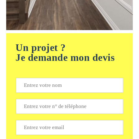
Un projet ?
Je demande mon devis
N
o
m
*
T
é
l
é
E
p
m
h
a
o