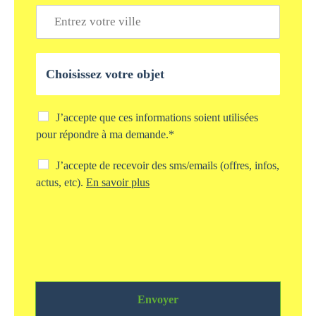
i
V
n
l
i
e
*
l
*
l
O
e
b
*
j
e
t
C
J’accepte que ces informations soient utilisées
d
h
pour répondre à ma demande.*
e
e
v
c
C
J’accepte de recevoir des sms/emails (offres, infos,
o
k
h
actus, etc).
En savoir plus
t
b
e
r
o
c
e
x
k
d
s
b
e
t
o
m
o
x
a
c
s
n
k
m
d
a
Envoyer
s
e
g