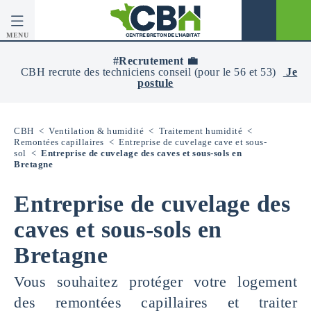
MENU
CBH
-
#Recrutement 💼
Centre
CBH recrute des techniciens conseil (pour le 56 et 53)
Je
Breton
postule
De
L’Habitat
CBH
<
Ventilation & humidité
<
Traitement humidité
<
Remontées capillaires
<
Entreprise de cuvelage cave et sous-
sol
<
Entreprise de cuvelage des caves et sous-sols en
Bretagne
Entreprise de cuvelage des
caves et sous-sols en
Bretagne
Vous souhaitez protéger votre logement
des remontées capillaires et traiter