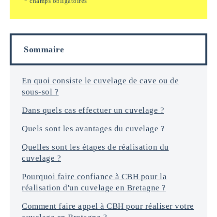
* champs obligatoires
i
m
n
a
f
i
o
l
r
s
Sommaire
m
a
t
i
En quoi consiste le cuvelage de cave ou de
o
sous-sol ?
n
s
Dans quels cas effectuer un cuvelage ?
*
Quels sont les avantages du cuvelage ?
Quelles sont les étapes de réalisation du
cuvelage ?
Pourquoi faire confiance à CBH pour la
réalisation d'un cuvelage en Bretagne ?
Comment faire appel à CBH pour réaliser votre