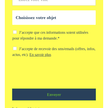
i
e
*
l
*
l
O
e
b
*
j
e
t
C
J’accepte que ces informations soient utilisées
d
h
pour répondre à ma demande.*
e
e
v
c
C
J’accepte de recevoir des sms/emails (offres, infos,
o
k
h
actus, etc).
En savoir plus
t
b
e
r
o
c
e
x
k
d
s
b
e
t
o
m
o
x
a
c
s
n
k
m
d
a
Envoyer
s
e
g
/
*
e
e