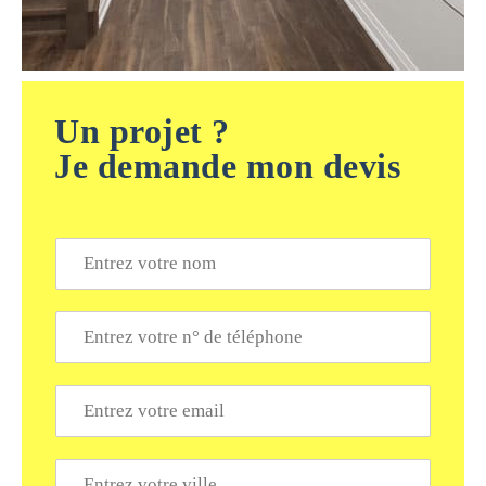
Un projet ?
Je demande mon devis
N
o
m
*
T
é
l
é
E
p
m
h
a
o
i
V
n
l