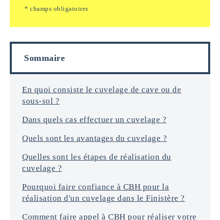
e
* champs obligatoires
i
m
n
a
f
i
o
l
r
s
Sommaire
m
a
t
i
En quoi consiste le cuvelage de cave ou de
o
sous-sol ?
n
s
Dans quels cas effectuer un cuvelage ?
*
Quels sont les avantages du cuvelage ?
Quelles sont les étapes de réalisation du
cuvelage ?
Pourquoi faire confiance à CBH pour la
réalisation d'un cuvelage dans le Finistère ?
Comment faire appel à CBH pour réaliser votre