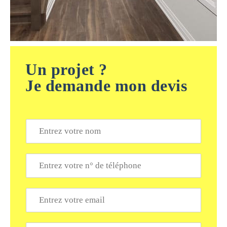
Un projet ?
Je demande mon devis
N
o
m
*
T
é
l
é
E
p
m
h
a
o
i
V