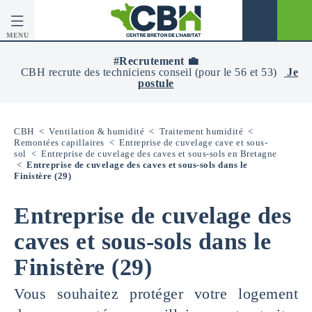
MENU
CBH
-
#Recrutement 💼
Centre
CBH recrute des techniciens conseil (pour le 56 et 53)
Je
Breton
postule
De
L’Habitat
CBH
<
Ventilation & humidité
<
Traitement humidité
<
Remontées capillaires
<
Entreprise de cuvelage cave et sous-
sol
<
Entreprise de cuvelage des caves et sous-sols en Bretagne
<
Entreprise de cuvelage des caves et sous-sols dans le
Finistère (29)
Entreprise de cuvelage des
caves et sous-sols dans le
Finistère (29)
Vous souhaitez protéger votre logement