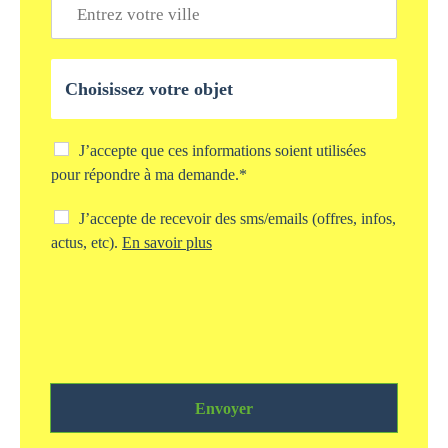
n
l
i
e
*
l
*
l
O
e
b
*
j
e
t
C
J’accepte que ces informations soient utilisées
d
h
pour répondre à ma demande.*
e
e
v
c
C
J’accepte de recevoir des sms/emails (offres, infos,
o
k
h
actus, etc).
En savoir plus
t
b
e
r
o
c
e
x
k
d
s
b
e
t
o
m
o
x
a
c
s
n
k
m
d
a
Envoyer
s
e
g
/
*
e