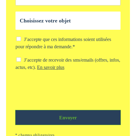
e
*
l
*
l
O
e
b
*
j
e
t
C
J’accepte que ces informations soient utilisées
d
h
pour répondre à ma demande.*
e
e
v
c
C
J’accepte de recevoir des sms/emails (offres, infos,
o
k
h
actus, etc).
En savoir plus
t
b
e
r
o
c
e
x
k
d
s
b
e
t
o
m
o
x
a
c
s
n
k
m
d
a
Envoyer
s
e
g
/
*
e
e
* champs obligatoires
i