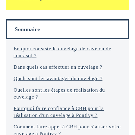
m
n
a
f
i
o
l
r
s
Sommaire
m
a
t
i
En quoi consiste le cuvelage de cave ou de
o
sous-sol ?
n
s
Dans quels cas effectuer un cuvelage ?
*
Quels sont les avantages du cuvelage ?
Quelles sont les étapes de réalisation du
cuvelage ?
Pourquoi faire confiance à CBH pour la
réalisation d'un cuvelage à Pontivy ?
Comment faire appel à CBH pour réaliser votre
cuvelage à Pontivy ?