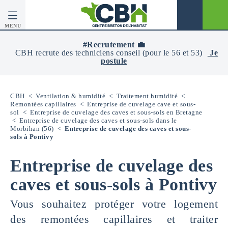
MENU
CBH
-
#Recrutement 💼
Centre
CBH recrute des techniciens conseil (pour le 56 et 53)
Je
Breton
postule
De
L’Habitat
CBH
<
Ventilation & humidité
<
Traitement humidité
<
Remontées capillaires
<
Entreprise de cuvelage cave et sous-
sol
<
Entreprise de cuvelage des caves et sous-sols en Bretagne
<
Entreprise de cuvelage des caves et sous-sols dans le
Morbihan (56)
<
Entreprise de cuvelage des caves et sous-
sols à Pontivy
Entreprise de cuvelage des
caves et sous-sols à Pontivy
Vous souhaitez protéger votre logement
des remontées capillaires et traiter