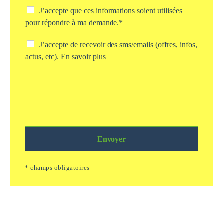
t
C
J’accepte que ces informations soient utilisées
d
h
pour répondre à ma demande.*
e
e
v
c
C
J’accepte de recevoir des sms/emails (offres, infos,
o
k
h
actus, etc).
En savoir plus
t
b
e
r
o
c
e
x
k
d
s
b
e
t
o
m
o
x
a
c
s
n
k
m
d
a
Envoyer
s
e
g
/
*
e
e
* champs obligatoires
i
m
n
a
f
i
o
l
r
s
m