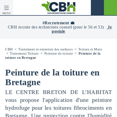
MENU
CBH
-
#Recrutement 💼
Centre
CBH recrute des techniciens conseil (pour le 56 et 53)
Je
Breton
postule
De
L’Habitat
CBH
<
Traitement et entretien des surfaces
<
Toiture et Murs
<
Traitement Toiture
<
Peinture de toiture
<
Peinture de la
toiture en Bretagne
Peinture de la toiture en
Bretagne
LE CENTRE BRETON DE L’HABITAT
vous propose l'application d'une peinture
hydrofuge pour les toitures fibrociments en
Bretagne. Une protection contre l'humidité