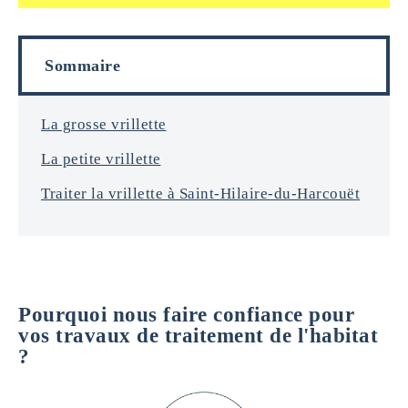
a
f
i
o
l
r
s
Sommaire
m
a
t
i
La grosse vrillette
o
La petite vrillette
n
s
Traiter la vrillette à Saint-Hilaire-du-Harcouët
*
Pourquoi nous faire confiance pour
vos travaux de traitement de l'habitat
?