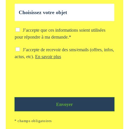
l
O
e
b
*
j
e
t
C
J’accepte que ces informations soient utilisées
d
h
pour répondre à ma demande.*
e
e
v
c
C
J’accepte de recevoir des sms/emails (offres, infos,
o
k
h
actus, etc).
En savoir plus
t
b
e
r
o
c
e
x
k
d
s
b
e
t
o
m
o
x
a
c
s
n
k
m
d
a
Envoyer
s
e
g
/
*
e
e
* champs obligatoires
i
m
n