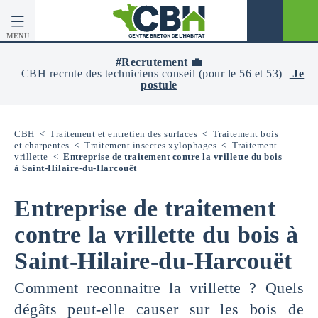
MENU
CBH
-
#Recrutement 💼
Centre
CBH recrute des techniciens conseil (pour le 56 et 53)
Je
Breton
postule
De
L’Habitat
CBH
<
Traitement et entretien des surfaces
<
Traitement bois
et charpentes
<
Traitement insectes xylophages
<
Traitement
vrillette
<
Entreprise de traitement contre la vrillette du bois
à Saint-Hilaire-du-Harcouët
Entreprise de traitement
contre la vrillette du bois à
Saint-Hilaire-du-Harcouët
Comment reconnaitre la vrillette ? Quels
dégâts peut-elle causer sur les bois de