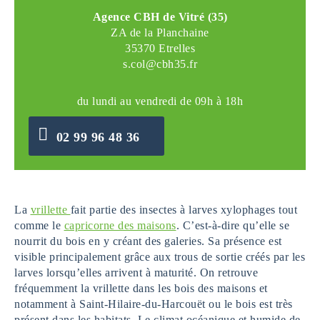
Agence CBH de Vitré (35)
ZA de la Planchaine
35370 Etrelles
s.col@cbh35.fr
du lundi au vendredi de 09h à 18h
02 99 96 48 36
La
vrillette
fait partie des insectes à larves xylophages tout
comme le
capricorne des maisons
. C’est-à-dire qu’elle se
nourrit du bois en y créant des galeries. Sa présence est
visible principalement grâce aux trous de sortie créés par les
larves lorsqu’elles arrivent à maturité. On retrouve
fréquemment la vrillette dans les bois des maisons et
notamment à Saint-Hilaire-du-Harcouët ou le bois est très
présent dans les habitats. Le climat océanique et humide de