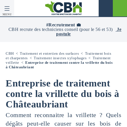
MENU
CBH
-
#Recrutement 💼
Centre
CBH recrute des techniciens conseil (pour le 56 et 53)
Je
Breton
postule
De
L’Habitat
CBH
<
Traitement et entretien des surfaces
<
Traitement bois
et charpentes
<
Traitement insectes xylophages
<
Traitement
vrillette
<
Entreprise de traitement contre la vrillette du bois
à Châteaubriant
Entreprise de traitement
contre la vrillette du bois à
Châteaubriant
Comment reconnaitre la vrillette ? Quels
dégâts peut-elle causer sur les bois de