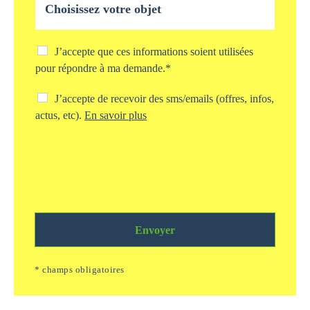
e
b
*
j
e
t
C
J’accepte que ces informations soient utilisées
d
h
pour répondre à ma demande.*
e
e
v
c
C
J’accepte de recevoir des sms/emails (offres, infos,
o
k
h
actus, etc).
En savoir plus
t
b
e
r
o
c
e
x
k
d
s
b
e
t
o
m
o
x
a
c
s
n
k
m
d
a
Envoyer
s
e
g
/
*
e
e
* champs obligatoires
i
m
n
a
f
i