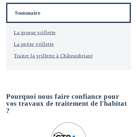
o
l
r
s
Sommaire
m
a
t
i
La grosse vrillette
o
La petite vrillette
n
s
Traiter la vrillette à Châteaubriant
*
Pourquoi nous faire confiance pour
vos travaux de traitement de l'habitat
?