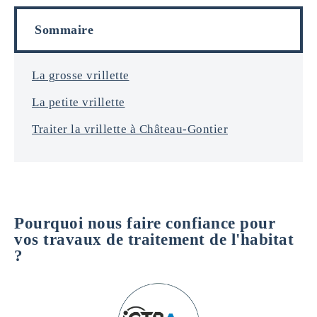
o
l
r
s
Sommaire
m
a
t
i
La grosse vrillette
o
La petite vrillette
n
s
Traiter la vrillette à Château-Gontier
*
Pourquoi nous faire confiance pour
vos travaux de traitement de l'habitat
?