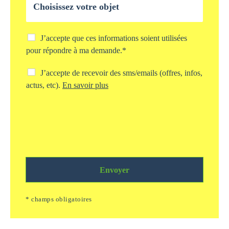
e
b
*
j
e
t
C
J’accepte que ces informations soient utilisées
d
h
pour répondre à ma demande.*
e
e
v
c
C
J’accepte de recevoir des sms/emails (offres, infos,
o
k
h
actus, etc).
En savoir plus
t
b
e
r
o
c
e
x
k
d
s
b
e
t
o
m
o
x
a
c
s
n
k
m
d
a
Envoyer
s
e
g
/
*
e
e
* champs obligatoires
i
m
n
a
f
i