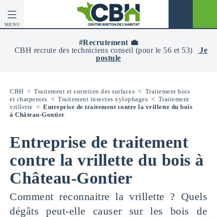
MENU
CBH
-
#Recrutement 💼
Centre
CBH recrute des techniciens conseil (pour le 56 et 53)
Je
Breton
postule
De
L’Habitat
CBH
<
Traitement et entretien des surfaces
<
Traitement bois
et charpentes
<
Traitement insectes xylophages
<
Traitement
vrillette
<
Entreprise de traitement contre la vrillette du bois
à Château-Gontier
Entreprise de traitement
contre la vrillette du bois à
Château-Gontier
Comment reconnaitre la vrillette ? Quels
dégâts peut-elle causer sur les bois de