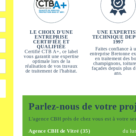
LE CHOIX D'UNE
UNE EXPERTIS
ENTREPRISE
TECHNIQUE DEP
CERTIFIÉE ET
1997
QUALIFIÉE
Faites confiance à 
Certifié CTB A+, ce label
entreprise Bretonne ex
vous garantit une expertise
en traitement des bo
optimale lors de la
champignons, toiture
réalisation de vos travaux
façades depuis plus d
de traitement de l'habitat.
ans.
Parlez-nous de votre pro
L'agence CBH près de chez vous est à votre ser
Agence CBH de Vitré (35)
du lu