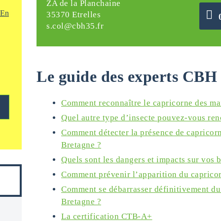
ZA de la Planchaine
En
35370 Etrelles
s.col@cbh35.fr
Le guide des experts CBH 
Comment reconnaître le capricorne des ma
Quel autre type d’insecte pouvez-vous ren
Comment détecter la présence de capricorn
Bretagne ?
Quels sont les dangers et impacts sur vos 
Comment prévenir l’apparition du caprico
Comment se débarrasser définitivement du
Bretagne ?
La certification CTB-A+