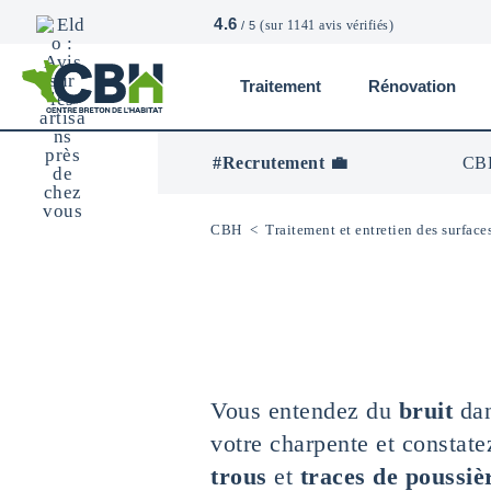
4.6
(sur 1141 avis vérifiés)
/ 5
Traitement
Rénovation
CBH
-
Centre
#Recrutement 💼
CBH
Breton
De
L’Habitat
CBH
<
Traitement et entretien des surface
Vous entendez du
bruit
da
votre charpente et constate
trous
et
traces de poussiè