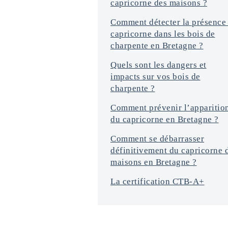
capricorne des maisons ?
*
Comment détecter la présence
capricorne dans les bois de
charpente en Bretagne ?
Quels sont les dangers et
impacts sur vos bois de
charpente ?
Comment prévenir l’apparitio
du capricorne en Bretagne ?
Comment se débarrasser
définitivement du capricorne 
maisons en Bretagne ?
La certification CTB-A+