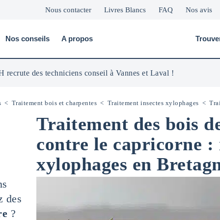
Nous contacter
Livres Blancs
FAQ
Nos avis
Nos conseils
A propos
Trouve
 recrute des techniciens conseil à Vannes et Laval !
s
<
Traitement bois et charpentes
<
Traitement insectes xylophages
<
Tra
Traitement des bois d
contre le capricorne : 
xylophages en Bretag
ns
z des
re
?