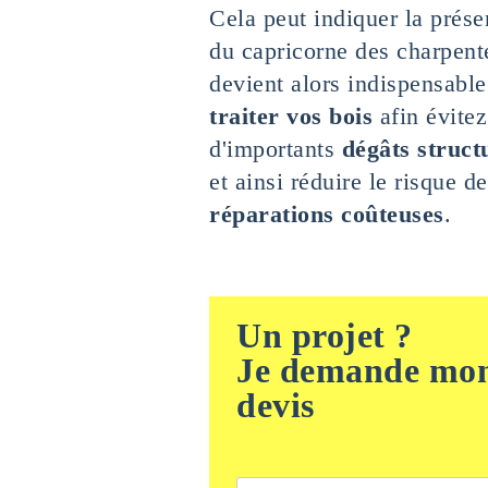
Cela peut indiquer la prés
du capricorne des charpente
devient alors indispensable
traiter vos bois
afin évitez
d'importants
dégâts struct
et ainsi réduire le risque de
réparations coûteuses
.
Un projet ?
Je demande mo
devis
N