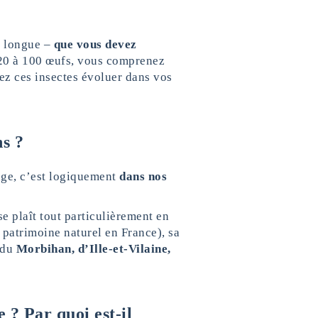
s longue –
que vous devez
 20 à 100 œufs, vous comprenez
sez ces insectes évoluer dans vos
ns ?
age, c’est logiquement
dans nos
e plaît tout particulièrement en
 patrimoine naturel en France), sa
 du
Morbihan, d’Ille-et-Vilaine,
 ? Par quoi est-il