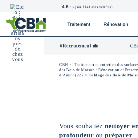
4.6
(sur 1141 avis vérifiés)
/ 5
Traitement
Rénovation
CBH
-
Centre
#Recrutement 💼
CBH
Breton
De
L’Habitat
CBH
<
Traitement et entretien des surface
des Bois de Maison : Rénovation et Préser
d’Armor (22)
<
Sablage des Bois de Maiso
Vous souhaitez
nettoyer e
profondeur
ou
préparer