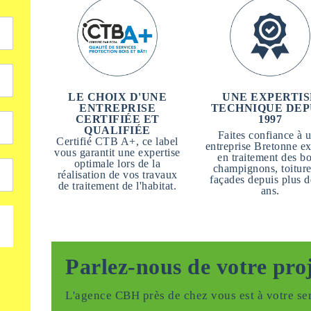
LE CHOIX D'UNE
UNE EXPERTIS
ENTREPRISE
TECHNIQUE DEP
CERTIFIÉE ET
1997
QUALIFIÉE
Faites confiance à 
Certifié CTB A+, ce label
entreprise Bretonne ex
vous garantit une expertise
en traitement des bo
optimale lors de la
champignons, toiture
réalisation de vos travaux
façades depuis plus d
de traitement de l'habitat.
ans.
Parlez-nous de votre pro
L'agence CBH près de chez vous est à votre ser