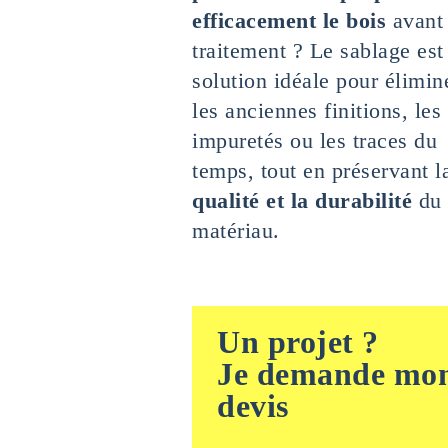
efficacement le bois
avant
traitement ? Le sablage est
solution idéale pour élimin
les anciennes finitions, les
impuretés ou les traces du
temps, tout en préservant l
qualité et la durabilité
du
matériau.
Un projet ?
Je demande mo
devis