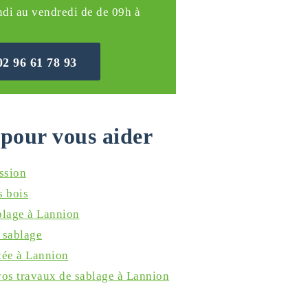
ndi au vendredi de de 09h à
02 96 61 78 93
pour vous aider
ession
s bois
blage à Lannion
 sablage
tée à Lannion
os travaux de sablage à Lannion