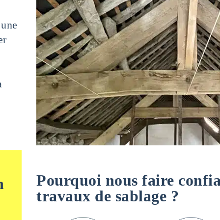
 une
er
a
Pourquoi nous faire confi
n
travaux de sablage ?