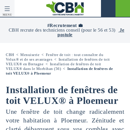
MENU
CBH
-
#Recrutement 💼
Centre
CBH recrute des techniciens conseil (pour le 56 et 53)
Je
Breton
postule
De
L’Habitat
CBH
<
Menuiserie
<
Fenêtre de toit : tout connaître du
Velux® et de ses avantages
<
Installation de fenêtres de toit
VELUX® en Bretagne
<
Installation de fenêtres de toit
VELUX® dans le Morbihan (56)
<
Installation de fenêtres de
toit VELUX® à Ploemeur
Installation de fenêtres de
toit VELUX® à Ploemeur
Une fenêtre de toit change radicalement
votre habitation à Ploemeur. Zénitude et
clarté débarquent sous vos combles avec