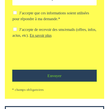
*
j
e
t
C
J’accepte que ces informations soient utilisées
d
h
pour répondre à ma demande.*
e
e
v
c
C
J’accepte de recevoir des sms/emails (offres, infos,
o
k
h
actus, etc).
En savoir plus
t
b
e
r
o
c
e
x
k
d
s
b
e
t
o
m
o
x
a
c
s
n
k
m
d
a
Envoyer
s
e
g
/
*
e
e
* champs obligatoires
i
m
n
a
f
i
o
l