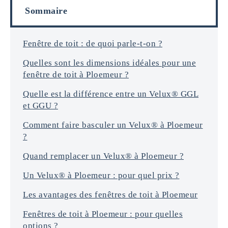
r
s
Sommaire
m
a
t
i
Fenêtre de toit : de quoi parle-t-on ?
o
Quelles sont les dimensions idéales pour une
n
s
fenêtre de toit à Ploemeur ?
*
Quelle est la différence entre un Velux® GGL
et GGU ?
Comment faire basculer un Velux® à Ploemeur
?
Quand remplacer un Velux® à Ploemeur ?
Un Velux® à Ploemeur : pour quel prix ?
Les avantages des fenêtres de toit à Ploemeur
Fenêtres de toit à Ploemeur : pour quelles
options ?