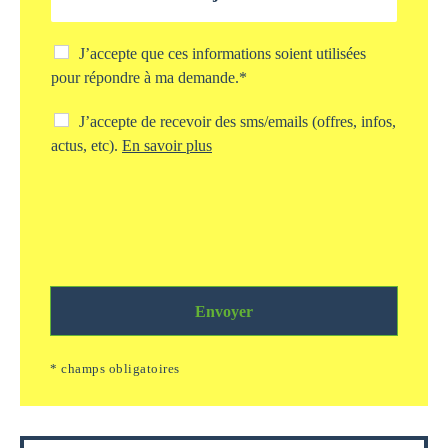
*
j
e
t
C
J’accepte que ces informations soient utilisées
d
h
pour répondre à ma demande.*
e
e
v
c
C
J’accepte de recevoir des sms/emails (offres, infos,
o
k
h
actus, etc).
En savoir plus
t
b
e
r
o
c
e
x
k
d
s
b
e
t
o
m
o
x
a
c
s
n
k
m
d
a
Envoyer
s
e
g
/
*
e
e
* champs obligatoires
i
m
n
a
f
i
o
l