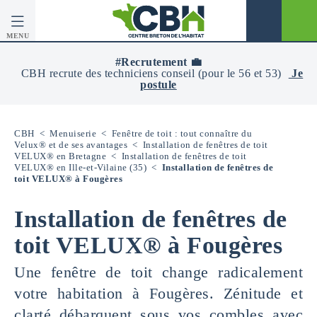
MENU
CBH
-
#Recrutement 💼
Centre
CBH recrute des techniciens conseil (pour le 56 et 53)
Je
Breton
postule
De
L’Habitat
CBH
<
Menuiserie
<
Fenêtre de toit : tout connaître du
Velux® et de ses avantages
<
Installation de fenêtres de toit
VELUX® en Bretagne
<
Installation de fenêtres de toit
VELUX® en Ille-et-Vilaine (35)
<
Installation de fenêtres de
toit VELUX® à Fougères
Installation de fenêtres de
toit VELUX® à Fougères
Une fenêtre de toit change radicalement
votre habitation à Fougères. Zénitude et
clarté débarquent sous vos combles avec