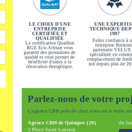
LE CHOIX D'UNE
UNE EXPERTIS
ENTREPRISE
TECHNIQUE DEP
CERTIFIÉE ET
1997
QUALIFIÉE
Faites confiance à 
La certification Qualibat
entreprise Breton
RGE Eco-Artisan vous
partenaire VELUX
garantit des prestations de
spécialisée en créatio
qualité et vous permet de
remplacement de fenêt
bénéficier d'aides à la
toit depuis plus de 20
rénovation énergétique.
Parlez-nous de votre pro
L'agence CBH près de chez vous est à votre ser
Agence CBH de Quimper (29)
du lu
3 Place Saint-Laurent