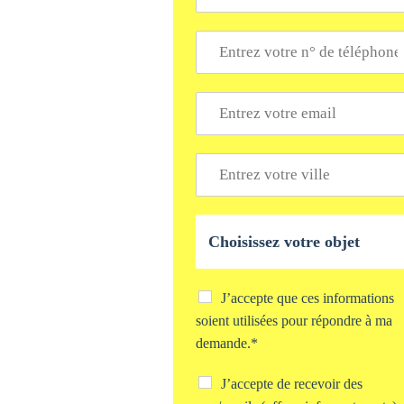
m
*
T
é
l
é
E
p
m
h
a
o
i
V
n
l
i
e
*
l
*
l
O
e
b
*
j
e
t
C
J’accepte que ces informations
d
h
soient utilisées pour répondre à ma
e
e
demande.*
v
c
o
k
C
J’accepte de recevoir des
t
b
h
r
o