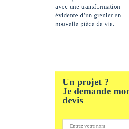
avec une transformation
évidente d’un grenier en
nouvelle pièce de vie.
Un projet ?
Je demande mo
devis
N
o