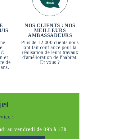
E
NOS CLIENTS : NOS
UIS
MEILLEURS
AMBASSADEURS
une
Plus de 12 000 clients nous
ne
ont fait confiance pour la
 ©
réalisation de leurs travaux
n et
d'amélioration de l'habitat.
re de
Et vous ?
 ans.
jet
vice :
ndi au vendredi de 09h à 17h