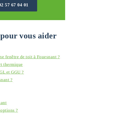
02 57 67 04 01
pour vous aider
ne fenêtre de toit à Fouesnant ?
rt thermique
GGL et GGU ?
snant ?
nant
 options ?