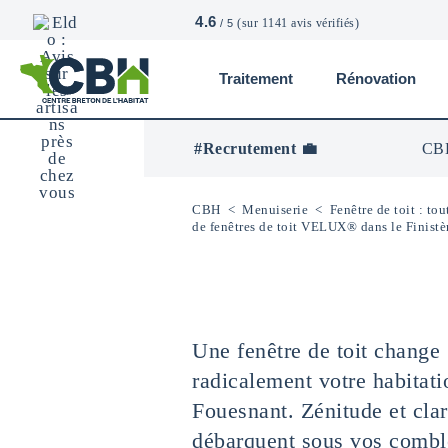
4.6
(sur 1141 avis vérifiés)
/ 5
Traitement
Rénovation
CBH
-
Centre
#Recrutement 💼
CBH
Breton
De
L’Habitat
CBH
<
Menuiserie
<
Fenêtre de toit : to
de fenêtres de toit VELUX® dans le Finistè
Une fenêtre de toit change
radicalement votre habitati
Fouesnant. Zénitude et clar
débarquent sous vos combl