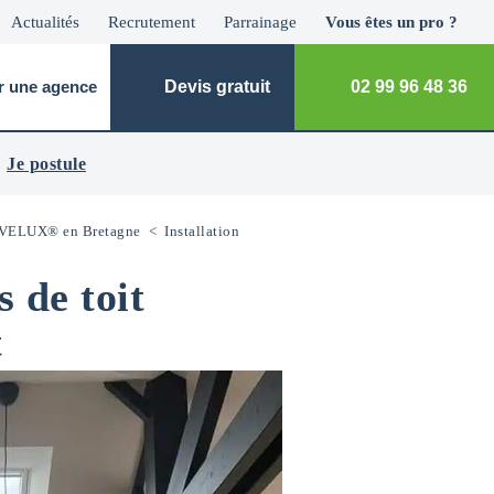
Actualités
Recrutement
Parrainage
Vous êtes un pro ?
r une agence
Devis gratuit
02 99 96 48 36
Je postule
it VELUX® en Bretagne
<
Installation
s de toit
t