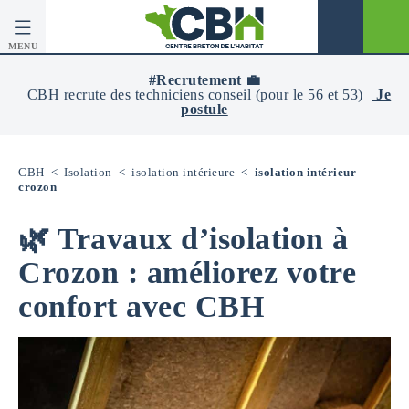
MENU
CBH
-
#Recrutement 💼
Centre
CBH recrute des techniciens conseil (pour le 56 et 53)
Je
Breton
postule
De
L’Habitat
CBH
<
Isolation
<
isolation intérieure
<
isolation intérieur
crozon
🌿 Travaux d’isolation à
Crozon : améliorez votre
confort avec CBH