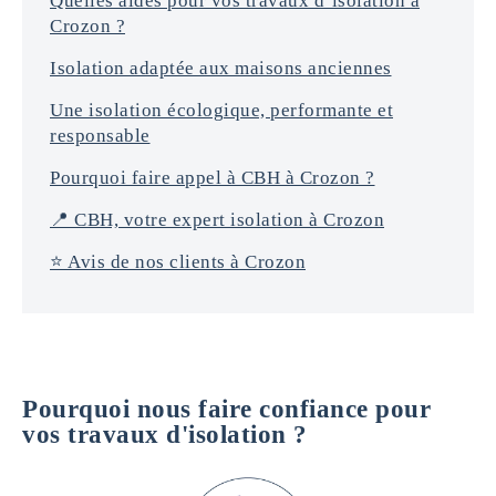
Quelles aides pour vos travaux d’isolation à
*
Crozon ?
Isolation adaptée aux maisons anciennes
Une isolation écologique, performante et
responsable
Pourquoi faire appel à CBH à Crozon ?
📍 CBH, votre expert isolation à Crozon
⭐️ Avis de nos clients à Crozon
Pourquoi nous faire confiance pour
vos travaux d'isolation ?