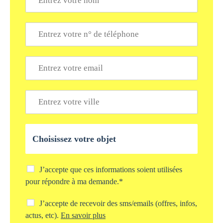
o
m
*
T
é
l
é
E
p
m
h
a
o
i
V
n
l
i
e
*
l
*
l
O
e
b
*
j
e
t
C
J’accepte que ces informations soient utilisées
d
h
pour répondre à ma demande.*
e
e
v
c
C
J’accepte de recevoir des sms/emails (offres, infos,
o
k
h
actus, etc).
En savoir plus
t
b
e