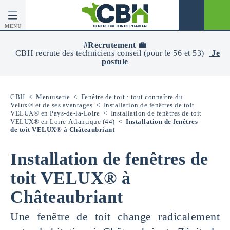
MENU
CBH
-
#Recrutement 💼
Centre
CBH recrute des techniciens conseil (pour le 56 et 53)
Je
Breton
postule
De
L’Habitat
CBH
<
Menuiserie
<
Fenêtre de toit : tout connaître du
Velux® et de ses avantages
<
Installation de fenêtres de toit
VELUX® en Pays-de-la-Loire
<
Installation de fenêtres de toit
VELUX® en Loire-Atlantique (44)
<
Installation de fenêtres
de toit VELUX® à Châteaubriant
Installation de fenêtres de
toit VELUX® à
Châteaubriant
Une fenêtre de toit change radicalement