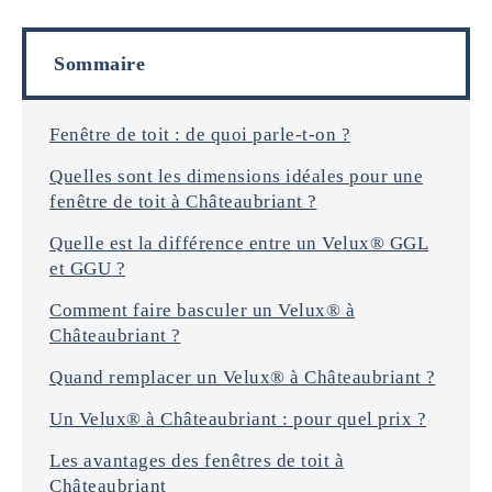
i
o
l
r
s
Sommaire
m
a
t
i
Fenêtre de toit : de quoi parle-t-on ?
o
Quelles sont les dimensions idéales pour une
n
s
fenêtre de toit à Châteaubriant ?
*
Quelle est la différence entre un Velux® GGL
et GGU ?
Comment faire basculer un Velux® à
Châteaubriant ?
Quand remplacer un Velux® à Châteaubriant ?
Un Velux® à Châteaubriant : pour quel prix ?
Les avantages des fenêtres de toit à
Châteaubriant