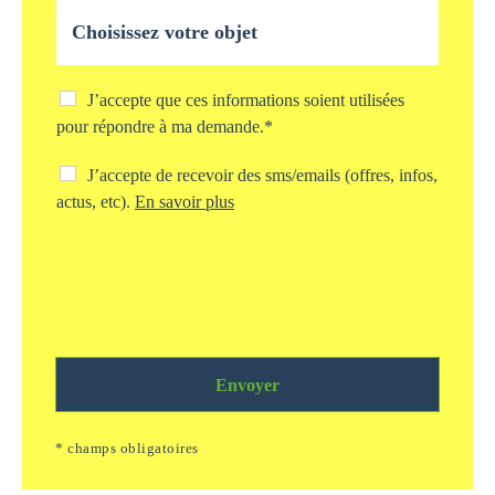
O
e
b
*
j
e
t
C
J’accepte que ces informations soient utilisées
d
h
pour répondre à ma demande.*
e
e
v
c
C
J’accepte de recevoir des sms/emails (offres, infos,
o
k
h
actus, etc).
En savoir plus
t
b
e
r
o
c
e
x
k
d
s
b
e
t
o
m
o
x
a
c
s
n
k
m
d
a
Envoyer
s
e
g
/
*
e
e
* champs obligatoires
i
m
n
a
f