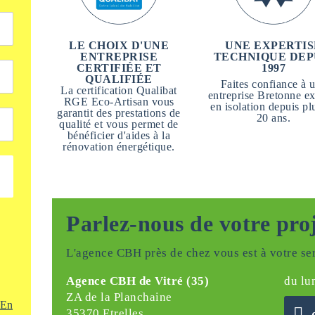
LE CHOIX D'UNE
UNE EXPERTIS
ENTREPRISE
TECHNIQUE DEP
CERTIFIÉE ET
1997
QUALIFIÉE
Faites confiance à 
La certification Qualibat
entreprise Bretonne ex
RGE Eco-Artisan vous
en isolation depuis pl
garantit des prestations de
20 ans.
qualité et vous permet de
bénéficier d'aides à la
rénovation énergétique.
Parlez-nous de votre pro
L'agence CBH près de chez vous est à votre ser
Agence CBH de Vitré (35)
du lu
ZA de la Planchaine
En
35370 Etrelles