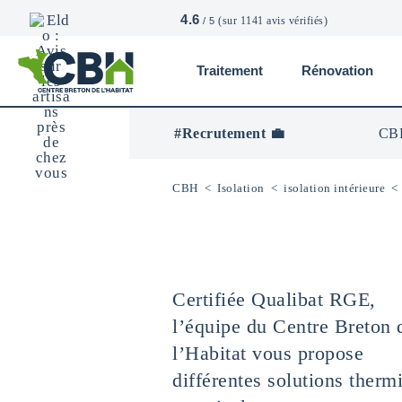
4.6
(sur 1141 avis vérifiés)
/ 5
Traitement
Rénovation
CBH
-
Centre
#Recrutement 💼
CBH
Breton
De
L’Habitat
CBH
<
Isolation
<
isolation intérieure
Certifiée Qualibat RGE,
l’équipe du Centre Breton 
l’Habitat vous propose
différentes solutions therm