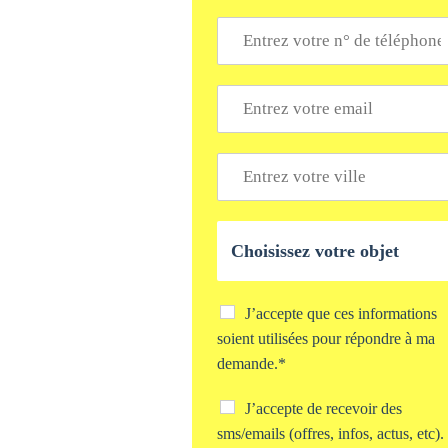
*
T
é
l
é
E
p
m
h
a
o
i
V
n
l
i
e
*
l
*
l
O
e
b
*
j
e
t
C
J’accepte que ces informations
d
h
soient utilisées pour répondre à ma
e
e
demande.*
v
c
o
k
C
J’accepte de recevoir des
t
b
h
r
o
sms/emails (offres, infos, actus, etc).
e