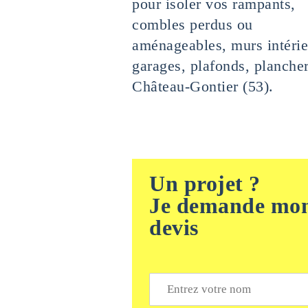
pour isoler vos rampants,
combles perdus ou
aménageables, murs intérie
garages, plafonds, plancher
Château-Gontier (53).
Un projet ?
Je demande mo
devis
N
o
m