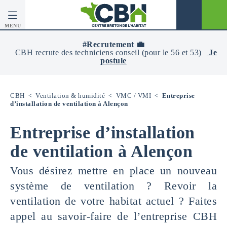
MENU
CBH
-
#Recrutement 💼
Centre
CBH recrute des techniciens conseil (pour le 56 et 53)
Je
Breton
postule
De
L’Habitat
CBH
<
Ventilation & humidité
<
VMC / VMI
<
Entreprise
d’installation de ventilation à Alençon
Entreprise d’installation
de ventilation à Alençon
Vous désirez mettre en place un nouveau
système de ventilation ? Revoir la
ventilation de votre habitat actuel ? Faites
appel au savoir-faire de l’entreprise CBH