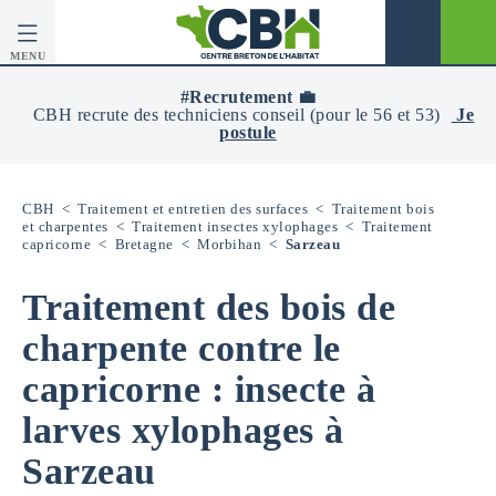
MENU
CBH
-
#Recrutement 💼
Centre
CBH recrute des techniciens conseil (pour le 56 et 53)
Je
Breton
postule
De
L’Habitat
CBH
<
Traitement et entretien des surfaces
<
Traitement bois
et charpentes
<
Traitement insectes xylophages
<
Traitement
capricorne
<
Bretagne
<
Morbihan
<
Sarzeau
Traitement des bois de
charpente contre le
capricorne : insecte à
larves xylophages à
Sarzeau