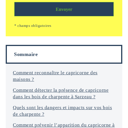
n
k
m
d
a
Envoyer
s
e
g
/
*
e
e
* champs obligatoires
i
m
n
a
f
i
o
l
r
s
Sommaire
m
a
t
i
Comment reconnaître le capricorne des
o
maisons ?
n
s
Comment détecter la présence de capricorne
*
dans les bois de charpente à Sarzeau ?
Quels sont les dangers et impacts sur vos bois
de charpente ?
Comment prévenir l’apparition du capricorne à