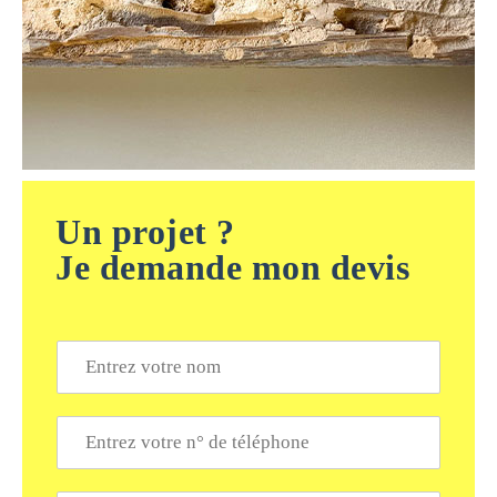
Un projet ?
Je demande mon devis
N
o
m
*
T
é
l
é