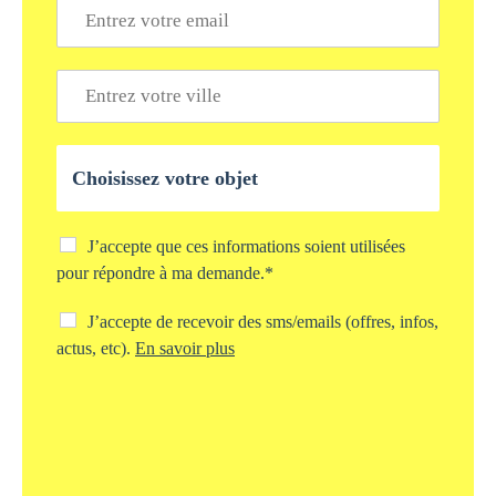
E
p
m
h
a
o
i
V
n
l
i
e
*
l
*
l
O
e
b
*
j
e
t
C
J’accepte que ces informations soient utilisées
d
h
pour répondre à ma demande.*
e
e
v
c
C
J’accepte de recevoir des sms/emails (offres, infos,
o
k
h
actus, etc).
En savoir plus
t
b
e
r
o
c
e
x
k
d
s
b
e
t
o
m
o
x
a
c
s